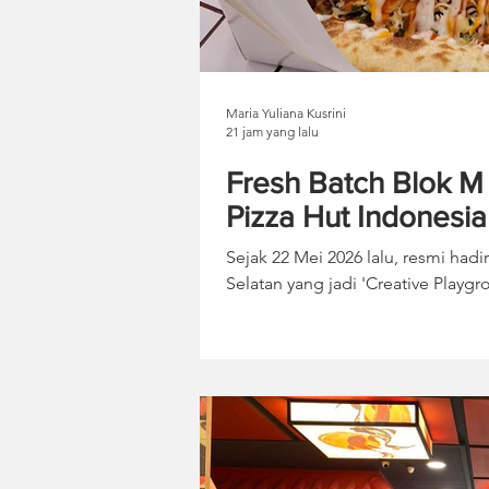
Maria Yuliana Kusrini
21 jam yang lalu
Fresh Batch Blok M
Pizza Hut Indonesia
Berbeda
Sejak 22 Mei 2026 lalu, resmi hadi
Selatan yang jadi 'Creative Playgr
sebagai lokasi eksplorasi Pizza H
berbeda dari pizza pada umumnya
keinginan dan selera konsumen In
Fresh Batch ini, Pizza Hut Indones