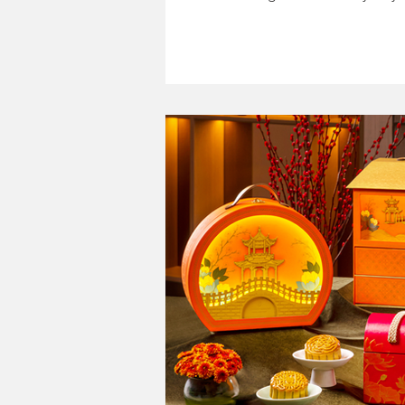
konsep tempat makan yang seru.
yang jadi salah satu spot kuliner
kafe yang wajib untuk dikunjungi. Khususnya di kawasan Illago Grande Gading Serpong,
deretan tempat makan pun siap 