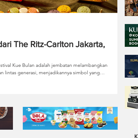
i The Ritz-Carlton Jakarta,
 Festival Kue Bulan adalah jembatan melambangkan
n lintas generasi, menjadikannya simbol yang
 Festival yang identik dengan kebersamaan dan reuni
ulan tahun ini, The Ritz-Carlton Jakarta, Pacific Place
cy, koleksi hampers eksklusif untuk Festival Kue
 keindahan anggun arsitektur jembata
K