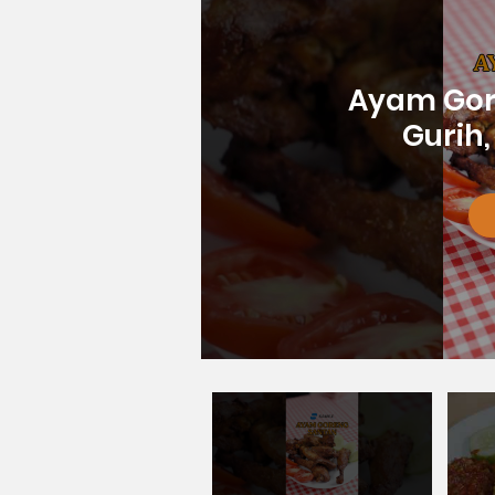
Ayam Gor
Gurih,