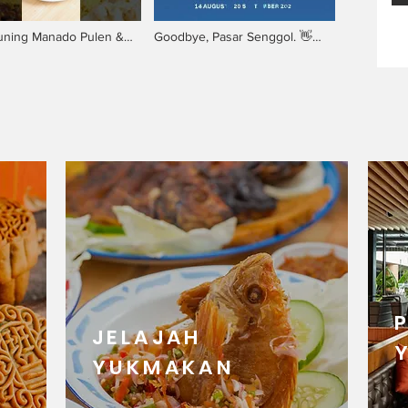
uning Manado Pulen &
Goodbye, Pasar Senggol. 👋
 Praktis Banget!
Say hello to 𝗛𝗨𝗡𝗚𝗥𝗬
𝗣𝗟𝗔𝗬𝗚𝗥𝗢𝗨𝗡𝗗! 🤩
JELAJAH
YUKMAKAN