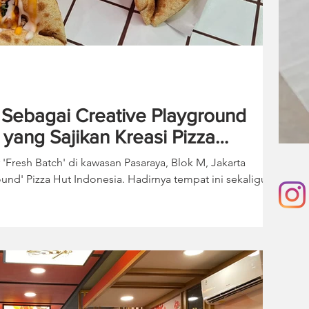
 Sebagai Creative Playground
 yang Sajikan Kreasi Pizza
r 'Fresh Batch' di kawasan Pasaraya, Blok M, Jakarta
ound' Pizza Hut Indonesia. Hadirnya tempat ini sekaligus
ut Indonesia dalam menghadirkan kreasi pizza baru dan
. Tentunya, itu semua dilakukan untuk menjawab
donesia yang di saat ini terus berkembang. Melalui
ia memiliki ruang kh