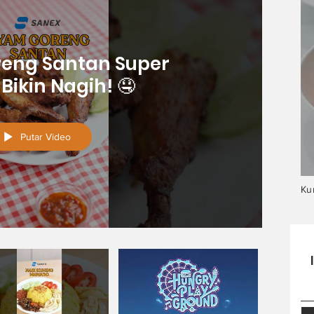
eng Santan Super
 Bikin Nagih! 🤤
Putar Video
Ku