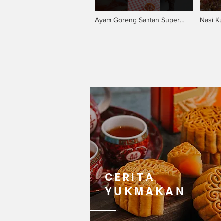
Ayam Goreng Santan Super
Nasi K
Gurih, Bikin Nagih! 🤤
Wangi,
CERITA
YUKMAKAN