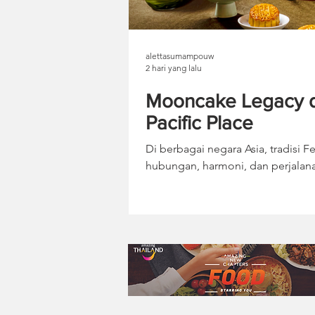
alettasumampouw
2 hari yang lalu
Mooncake Legacy dar
Pacific Place
Di berbagai negara Asia, tradisi
hubungan, harmoni, dan perjalana
merefleksikan semangat Mooncake
keluarga. Menyambut Festival Kue B
mempersembahkan Moonbridge Lega
Bulan 2026 yang terinspirasi oleh