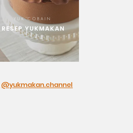
YUK COBAIN
RESEP YUKMAKAN
@yukmakan.channel