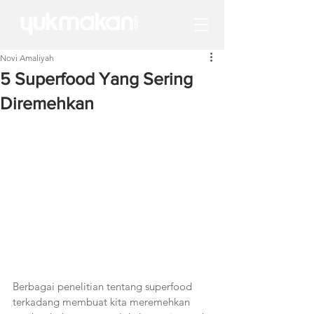
Novi Amaliyah
5 Superfood Yang Sering
Diremehkan
Berbagai penelitian tentang superfood 
terkadang membuat kita meremehkan 