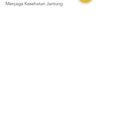
Menjaga Kesehatan Jantung
Terlepas dari kandungan lemaknya, yogurt 
bermanfaat bagi kesehatan jantung 
dengan meningkatkan kolesterol HDL 
"baik" dan mengurangi tekanan darah.
Cerita Yukmakan
Lihat Semua
Postingan Terakhir