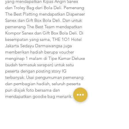
yang mendapatkan Kipas Angin Sanex 
dan Troley Bag dari Bola Deli. Pemenang 
The Best Platting mendapatkan Dispenser 
Sanex dan Gift Box Bola Deli. Dan untuk 
pemenang The Best Team mendapatkan 
Kompor Sanex dan Gift Box Bola Deli. Di 
kesempatan yang sama, THE 1O1 Hotel 
Jakarta Sedayu Darmawangsa juga 
memberikan hadiah berupa voucher 
menginap 1 malam di Tipe Kamar Deluxe 
(sudah termasuk sarapan) untuk satu 
peserta dengan posting story IG 
terbanyak. Usai pengumuman pemenang 
dan pembagian hadiah, seluruh peserta 
pun diajak foto bersama dan 
mendapatkan goodie bag menarik.
Kegiatan cooking class yang juga turut 
disponsori oleh Sanex Indonesia dan Bola 
Deli sebagai penyedia aneka tepung kali 
ini, tak hanya sekedar berkompetisi 