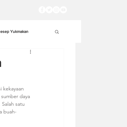
esep Yukmakan
n
hi kekayaan 
i sumber daya 
 Salah satu 
a buah-