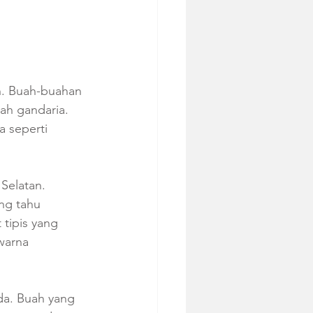
n. Buah-buahan 
lah gandaria. 
a seperti 
Selatan. 
ng tahu 
 tipis yang 
warna 
a. Buah yang 