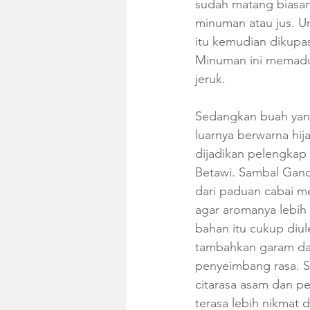
sudah matang biasan
minuman atau jus. U
itu kemudian dikupas 
Minuman ini memadu
jeruk.
Sedangkan buah yan
luarnya berwarna hija
dijadikan pelengkap
Betawi. Sambal Ganda
dari paduan cabai mer
agar aromanya lebih
bahan itu cukup diul
tambahkan garam da
penyeimbang rasa. S
citarasa asam dan p
terasa lebih nikmat 