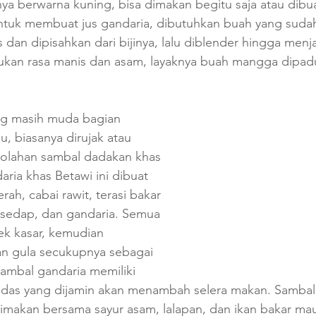
ya berwarna kuning, bisa dimakan begitu saja atau dibu
ntuk membuat jus gandaria, dibutuhkan buah yang suda
dan dipisahkan dari bijinya, lalu diblender hingga menjad
kan rasa manis dan asam, layaknya buah mangga dipad
g masih muda bagian 
u, biasanya dirujak atau 
 olahan sambal dadakan khas 
ria khas Betawi ini dibuat 
ah, cabai rawit, terasi bakar 
 sedap, dan gandaria. Semua 
ek kasar, kemudian 
n gula secukupnya sebagai 
ambal gandaria memiliki 
edas yang dijamin akan menambah selera makan. Sambal i
dimakan bersama sayur asam, lalapan, dan ikan bakar ma