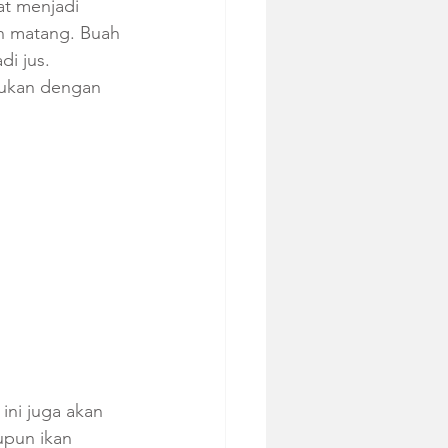
at menjadi 
h matang. Buah 
i jus. 
ukan dengan 
ni juga akan 
upun ikan 