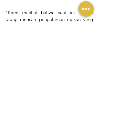
"Kami melihat bahwa saat ini banyak 
orang mencari pengalaman makan yang 
lebih dari sekadar mengenyangkan. Ada 
kebutuhan untuk menemukan momen 
yang terasa nyaman, hangat, dan memberi 
ruang untuk menikmati makanan dengan 
lebih utuh. Melalui Donabe Series, Café 
Kissa menghadirkan interpretasi modern 
dari salah satu tradisi kuliner Jepang yang 
paling ikonik, dengan tetap menjaga 
esensi kehangatan dan kedalaman rasa 
yang menjadi ciri khas donabe,
"
 kata 
Cendyarani, President Director Ismaya 
Group. 
Liputan Yukmakan