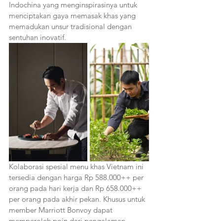
Indochina yang menginspirasinya untuk 
menciptakan gaya memasak khas yang 
memadukan unsur tradisional dengan 
sentuhan inovatif.
Kolaborasi spesial menu khas Vietnam ini 
tersedia dengan harga Rp 588.000++ per 
orang pada hari kerja dan Rp 658.000++ 
per orang pada akhir pekan. Khusus untuk 
member Marriott Bonvoy dapat 
memperoleh poin dari pengalaman 