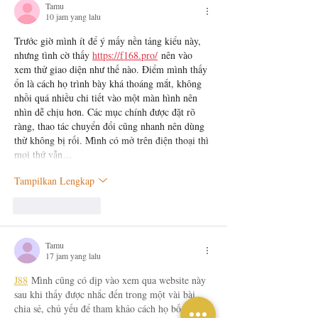
Tamu
10 jam yang lalu
Trước giờ mình ít để ý mấy nền tảng kiểu này, 
nhưng tình cờ thấy 
https://f168.pro/
 nên vào 
xem thử giao diện như thế nào. Điểm mình thấy 
ổn là cách họ trình bày khá thoáng mắt, không 
nhồi quá nhiều chi tiết vào một màn hình nên 
nhìn dễ chịu hơn. Các mục chính được đặt rõ 
ràng, thao tác chuyển đổi cũng nhanh nên dùng 
thử không bị rối. Mình có mở trên điện thoại thì 
mọi thứ vẫn…
Tampilkan Lengkap
Suka
Balas
Tamu
17 jam yang lalu
J88
 Mình cũng có dịp vào xem qua website này 
sau khi thấy được nhắc đến trong một vài bài 
chia sẻ, chủ yếu để tham khảo cách họ bố trí 