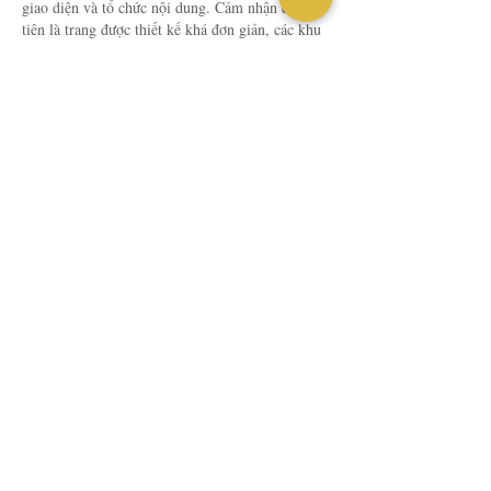
giao diện và tổ chức nội dung. Cảm nhận đầu 
tiên là trang được thiết kế khá đơn giản, các khu 
vực chính được chia tách rõ nên khi lướt qua khá 
dễ nắm được cách hoạt động của website. Menu 
và các chuyên mục được đặt ở vị trí…
Tampilkan Lengkap
Suka
Balas
Tamu
18 jam yang lalu
Sau khi thấy một vài người chia sẻ, mình cũng 
vào 
6789bet.biz
 xem qua để tham khảo cách họ 
làm giao diện và phân chia chuyên mục. Cảm 
nhận ban đầu là trang web trình bày rất mạch 
lạc, bố cục cân đối và chia khu vực rõ ràng nên 
nhìn rất thoáng mắt. Thanh điều hướng cũng 
được làm trực quan, hiển thị đủ danh mục nên 
việc thao tác hay chuyển đổi giữa các phần nội 
dung cực…