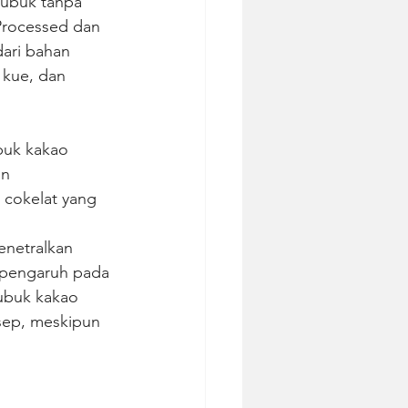
bubuk tanpa 
Processed dan 
dari bahan 
 kue, dan 
buk kakao 
n 
cokelat yang 
netralkan 
 pengaruh pada 
ubuk kakao 
sep, meskipun 