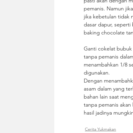
pasti akan dengan m
pemanis. Namun jik
jika kebetulan tidak 
dasar dapur, seperti
baking chocolate ta
Ganti cokelat bubuk
tanpa pemanis dala
menambahkan 1/8 sen
digunakan.
Dengan menambahkan
asam dalam yang ter
bahan lain saat men
tanpa pemanis akan 
hasil jadinya mungkin
Cerita Yukmakan