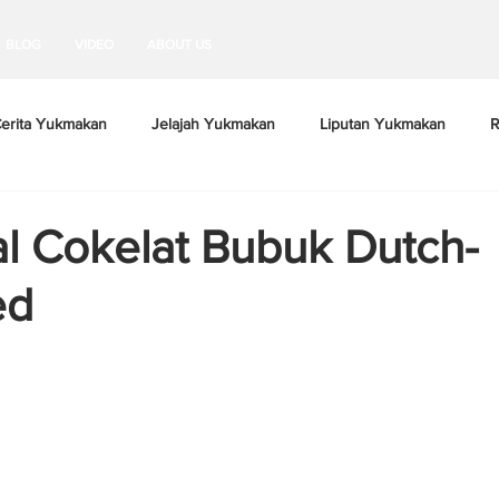
BLOG
VIDEO
ABOUT US
erita Yukmakan
Jelajah Yukmakan
Liputan Yukmakan
R
 Cokelat Bubuk Dutch-
ed