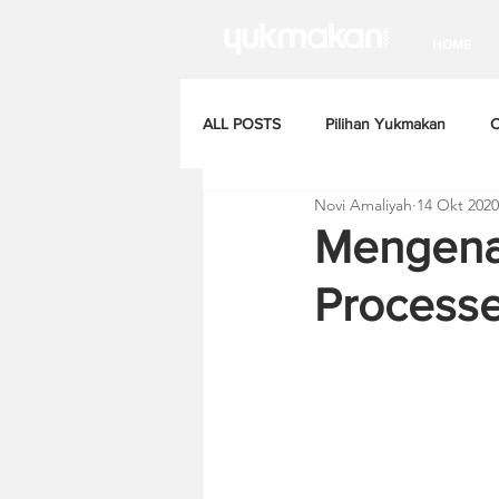
HOME
ALL POSTS
Pilihan Yukmakan
C
Novi Amaliyah
14 Okt 2020
Mengenal
Process