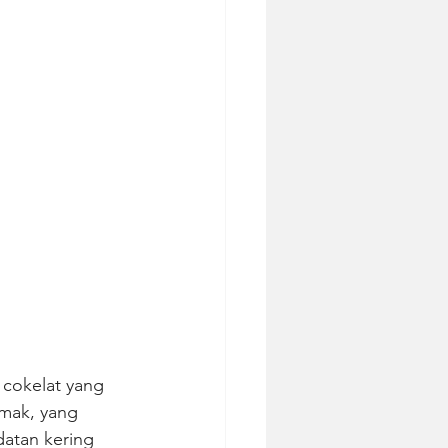
cokelat yang 
mak, yang 
datan kering 