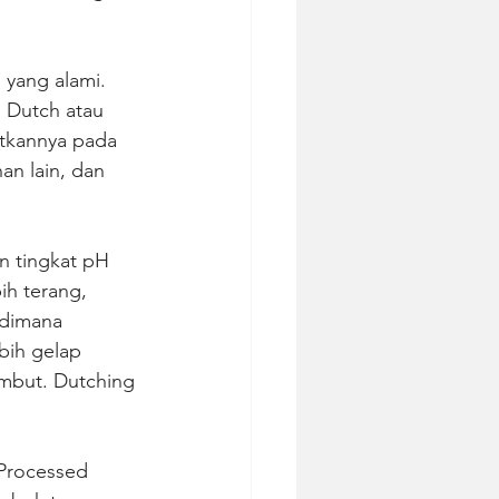
 yang alami. 
 Dutch atau 
atkannya pada 
n lain, dan 
 tingkat pH 
ih terang, 
 dimana 
bih gelap 
embut. Dutching 
Processed 