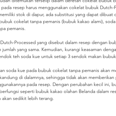
udah ditemukan terselip dalam deretan cokelat bubuk 
a pada resep harus menggunakan cokelat bubuk Dutch-
memiliki stok di dapur, ada substitusi yang dapat dibuat 
 bubuk cokelat tanpa pemanis (bubuk kakao alami), soda
npa pemanis.
 Dutch-Processed yang disebut dalam resep dengan bu
m jumlah yang sama. Kemudian, kurangi keasaman denga
dok teh soda kue untuk setiap 3 sendok makan bubuk 
 soda kue pada bubuk cokelat tanpa pemanis akan me
kandung di dalamnya, sehingga tidak akan memberikan
ggunakannya pada resep. Dengan perubahan kecil ini, b
berfungsi seperti bubuk kakao olahan Belanda dalam re
 akan sedikit lebih terang.