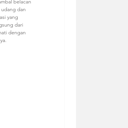
ambal belacan 
i udang dan 
asi yang 
gsung dari 
mati dengan 
ya. 