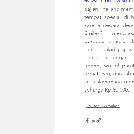
Sajian Thailand mema
tempat  spesial  di  h
karena  negara  deng
Smiles”  ini merupak
berbagai  citarasa  da
berupa salad  papaya
dan segar dengan p
udang,  wortel  parut
tomat  ceri, dan tab
saus  ikan manis mem
seharga Rp 80.000,- i
Liputan Yukmakan