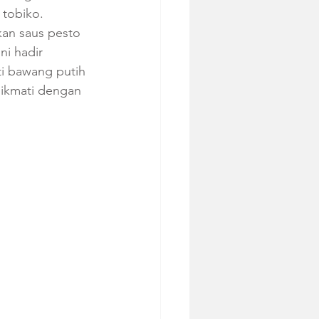
 tobiko. 
kan saus pesto 
i hadir 
ti bawang putih 
nikmati dengan 