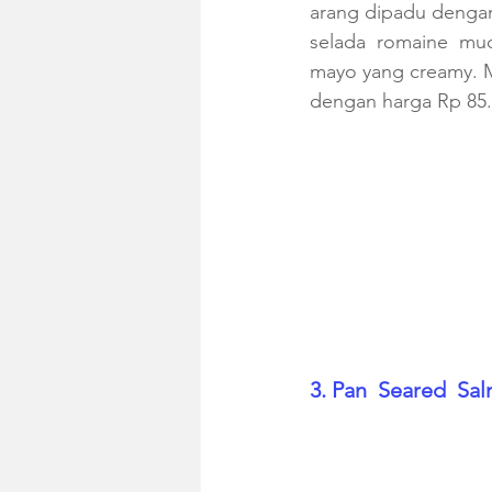
arang dipadu dengan
selada  romaine  mud
mayo yang creamy. M
dengan harga Rp 85.0
3. Pan  Seared  Sa