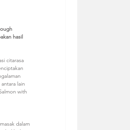
Dough 
akan hasil 
si citarasa 
nciptakan  
engalaman  
antara lain 
Salmon with 
imasak dalam 