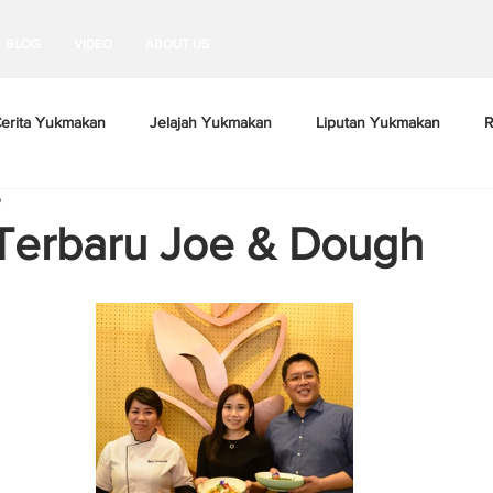
BLOG
VIDEO
ABOUT US
erita Yukmakan
Jelajah Yukmakan
Liputan Yukmakan
R
9
 Terbaru Joe & Dough