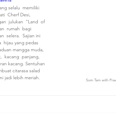
ng selalu  memiliki  
ati  Cherf Desi,  
an  julukan  “Land  of  
an  rumah  bagi  
n  selera.  Sajian ini 
  hijau yang pedas 
aduan mangga muda, 
,  kacang  panjang,  
uran kacang. Sentuhan 
buat citarasa salad 
ni jadi lebih meriah.
Som Tam with Pra