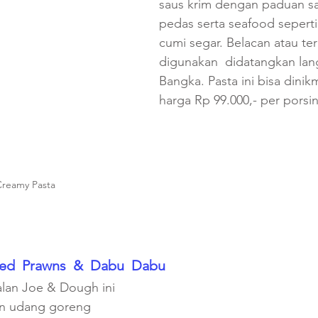
saus krim dengan paduan s
pedas serta seafood sepert
cumi segar. Belacan atau ter
digunakan  didatangkan lan
Bangka. Pasta ini bisa dinik
harga Rp 99.000,- per porsin
Creamy Pasta
red  Prawns  &  Dabu  Dabu
alan Joe & Dough ini 
an udang goreng  