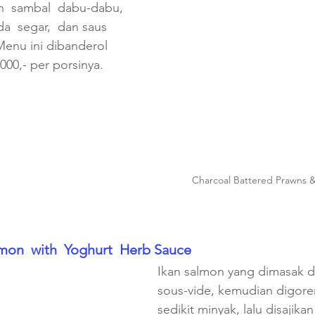
  sambal  dabu-dabu, 
a  segar,  dan saus  
enu ini dibanderol 
00,- per porsinya.
Charcoal Battered Prawns
lmon  with  Yoghurt  Herb Sauce
Ikan salmon yang dimasak 
sous-vide, kemudian digor
sedikit minyak, lalu disajik