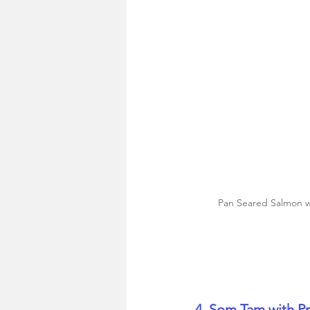
Pan Seared Salmon w
4. Som Tam with P