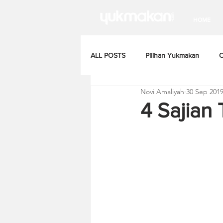
HOME
ALL POSTS
Pilihan Yukmakan
C
Novi Amaliyah
30 Sep 201
4 Sajian