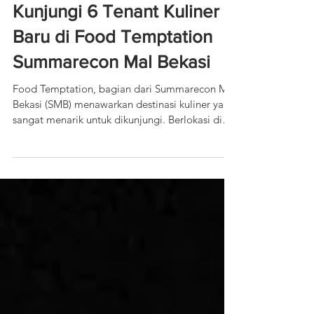
Maria Yuliana Kusrini
Kunjungi 6 Tenant Kuliner
Baru di Food Temptation
Summarecon Mal Bekasi
Food Temptation, bagian dari Summarecon Mal
Bekasi (SMB) menawarkan destinasi kuliner yang
sangat menarik untuk dikunjungi. Berlokasi di
lantai 3 mal, kawasan tempat makan ini
diramaikan dengan berbagai tenant kuliner
dengan pilihan menu beragam dan semuanya
dijamin bikin ngiler pengunjung. Dari beberapa
pilihan tenant kuliner yang bisa dijumpai di
sana, berikut ini ada enam tenant rekomendasi
yang baru buka dan seru untuk dicicipi menu
unggulannya. Pempek Kenari Tenant yang