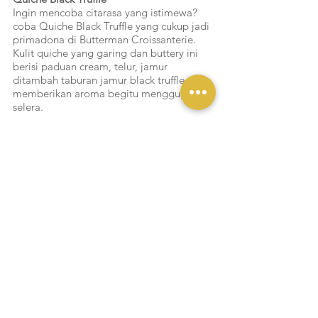
Ingin mencoba citarasa yang istimewa? 
coba Quiche Black Truffle yang cukup jadi 
primadona di Butterman Croissanterie. 
Kulit quiche yang garing dan buttery ini 
berisi paduan cream, telur, jamur 
ditambah taburan jamur black truffle yang 
memberikan aroma begitu menggugah 
selera.
Butterman Croissanterie
6 Deretan Pastry Butterman Croissanterie Yang Harus Kamu Coba
Liputan Yukmakan
Lihat Semua
Postingan Terakhir