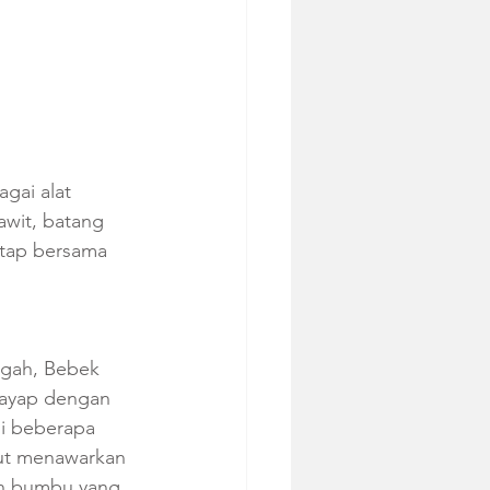
gai alat 
wit, batang 
ntap bersama 
ngah, Bebek 
sayap dengan 
i beberapa 
ut menawarkan 
n bumbu yang 