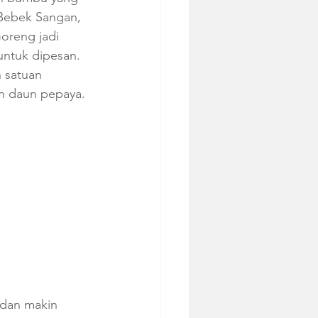
Bebek Sangan, 
reng jadi 
ntuk dipesan. 
 satuan 
n daun pepaya. 
 dan makin 