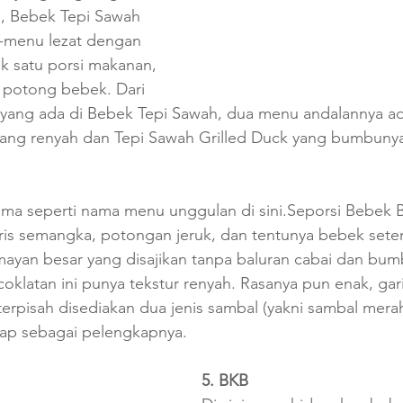
i, Bebek Tepi Sawah 
menu lezat dengan 
uk satu porsi makanan, 
 potong bebek. Dari 
yang ada di Bebek Tepi Sawah, dua menu andalannya ad
ang renyah dan Tepi Sawah Grilled Duck yang bumbuny
a seperti nama menu unggulan di sini.Seporsi Bebek Ben
u iris semangka, potongan jeruk, dan tentunya bebek sete
ayan besar yang disajikan tanpa baluran cabai dan bum
klatan ini punya tekstur renyah. Rasanya pun enak, gari
erpisah disediakan dua jenis sambal (yakni sambal mera
urap sebagai pelengkapnya.
5. BKB