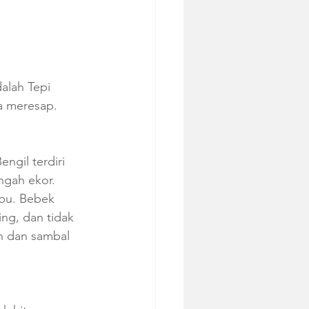
alah Tepi 
a meresap.
gil terdiri 
ngah ekor. 
bu. Bebek 
ng, dan tidak 
h dan sambal 