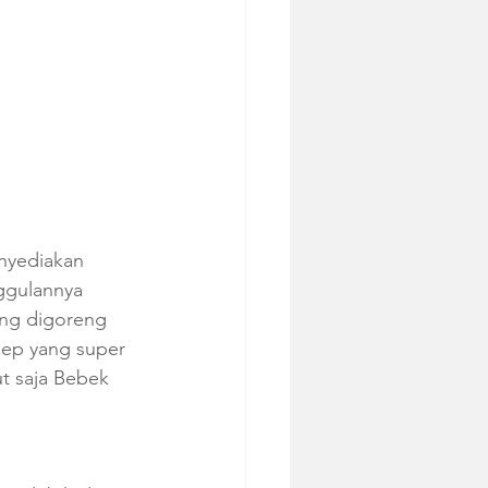
nyediakan 
ggulannya 
ng digoreng 
ep yang super 
t saja Bebek 