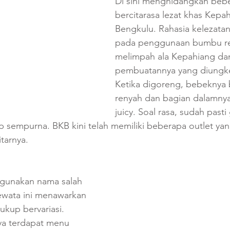
Di sini menghidangkan bebe
bercitarasa lezat khas Kepah
Bengkulu. Rahasia kelezatan
pada penggunaan bumbu r
melimpah ala Kepahiang da
pembuatannya yang diungk
Ketika digoreng, bebeknya 
renyah dan bagian dalamnya
juicy. Soal rasa, sudah past
sempurna. BKB kini telah memiliki beberapa outlet yang
tarnya. 
gunakan nama salah 
ewata ini menawarkan 
kup bervariasi. 
ya terdapat menu 