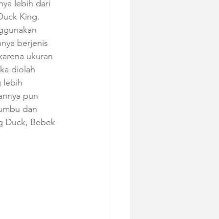
ya lebih dari 
Duck King. 
ggunakan 
nya berjenis 
 karena ukuran 
ka diolah 
lebih 
annya pun 
umbu dan 
g Duck, Bebek 