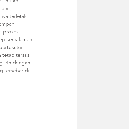
k hitam 
iang, 
nya terletak 
empah 
n proses 
ep semalaman. 
bertekstur 
 tetap terasa 
i gurih dengan 
 tersebar di 