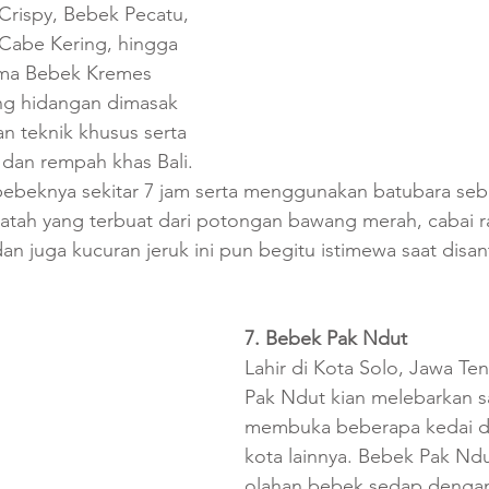
Crispy, Bebek Pecatu, 
Cabe Kering, hingga 
ma Bebek Kremes 
ng hidangan dimasak 
 teknik khusus serta 
an rempah khas Bali. 
ebeknya sekitar 7 jam serta menggunakan batubara seba
tah yang terbuat dari potongan bawang merah, cabai ra
an juga kucuran jeruk ini pun begitu istimewa saat disa
7. Bebek Pak Ndut
Lahir di Kota Solo, Jawa Te
Pak Ndut kian melebarkan 
membuka beberapa kedai d
kota lainnya. Bebek Pak Nd
olahan bebek sedap denga