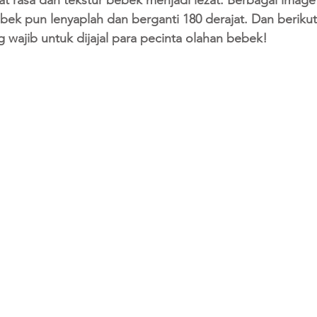
 rasa dan tekstur bebek menjadi lezat. Berbagai image 
ek pun lenyaplah dan berganti 180 derajat. Dan berikut 
wajib untuk dijajal para pecinta olahan bebek!