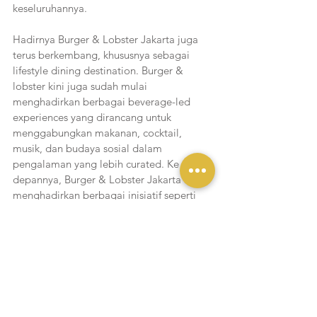
keseluruhannya.
Hadirnya Burger & Lobster Jakarta juga 
terus berkembang, khususnya sebagai 
lifestyle dining destination. Burger & 
lobster kini juga sudah mulai 
menghadirkan berbagai beverage-led 
experiences yang dirancang untuk 
menggabungkan makanan, cocktail, 
musik, dan budaya sosial dalam 
pengalaman yang lebih curated. Ke 
depannya, Burger & Lobster Jakarta akan 
menghadirkan berbagai inisiatif seperti 
bar takeovers, wine pairing sessions, 
hingga cocktail-focused programmes. 
Burger & Lobster Jakarta ingin 
menghadirkan ruang bagi tamu untuk 
berkumpul, menikmati makanan, 
sekaligus menciptakan memorable 
moments bersama. 