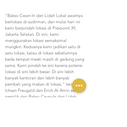
“Bakso Cwan-In dan Lidah Lokal awalnya 
berlokasi di sudirman, dan mulai hari ini 
kami berpindah lokasi di Pierpoint 39, 
Jakarta Selatan. Di sini, kami 
menggunakan lokasi semaksimal 
mungkin. Keduanya kami jadikan satu di 
satu lokasi, kalau di lokasi sebelumnya 
beda tempat meski masih di gedung yang 
sama. Kami pindah ke sini karena potensi 
lokasi di sini lebih besar. Di sini lebih 
banyak kantoran dan lebih banyak 
pembeli yang makan di lokasi,” terang 
Ichsan Freugald dan Erich Al Amin selaku 
pemilik dari Bakso Cwan-In dan Lidah 
Lokal. 
Bakso Cwan-In & Lidah Lokal
Pierpoint 39, Jl. Bangka Raya No. 39, 