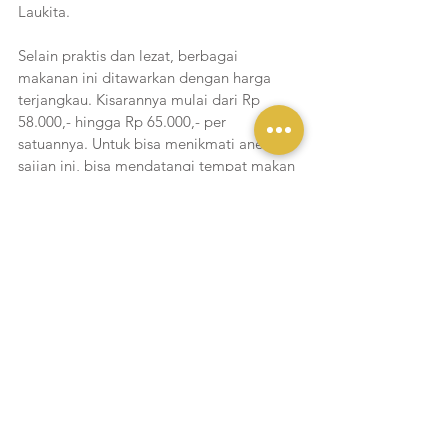
Laukita.
Selain praktis dan lezat, berbagai 
makanan ini ditawarkan dengan harga 
terjangkau. Kisarannya mulai dari Rp 
58.000,- hingga Rp 65.000,- per 
satuannya. Untuk bisa menikmati aneka 
sajian ini, bisa mendatangi tempat makan 
bernama Lumpang Emas yang berlokasi 
di Gedung Colony, Kemang, Jakarta 
Selatan.
Liputan Yukmakan
Lihat Semua
Postingan Terakhir