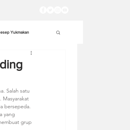
esep Yukmakan
ading
a. Salah satu 
. Masyarakat 
a bersepeda. 
a yang 
 membuat grup 