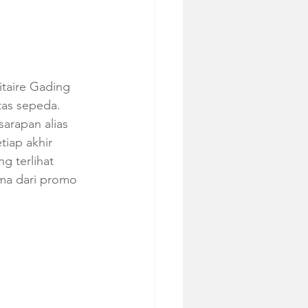
itaire Gading 
as sepeda. 
arapan alias 
tiap akhir 
g terlihat 
ma dari promo 