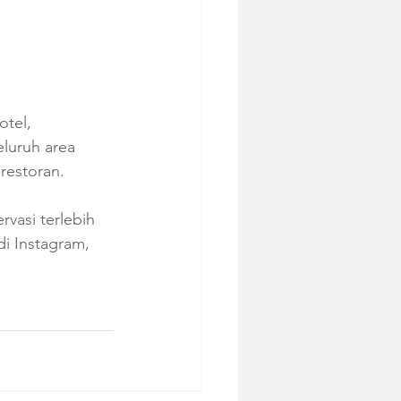
tel, 
eluruh area 
restoran.
rvasi terlebih 
i Instagram, 