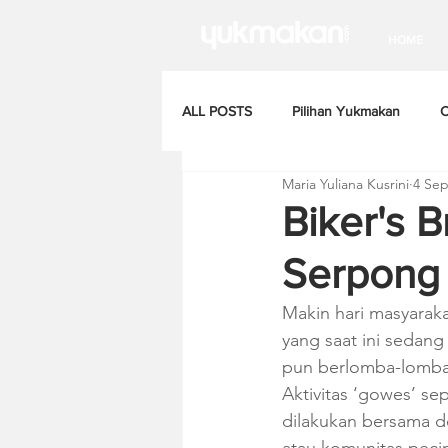
HOME
ALL POSTS
Pilihan Yukmakan
C
Maria Yuliana Kusrini
4 Sep
Biker's B
Serpong
Makin hari masyaraka
yang saat ini sedang
pun berlomba-lomba
Aktivitas ‘gowes’ se
dilakukan bersama d