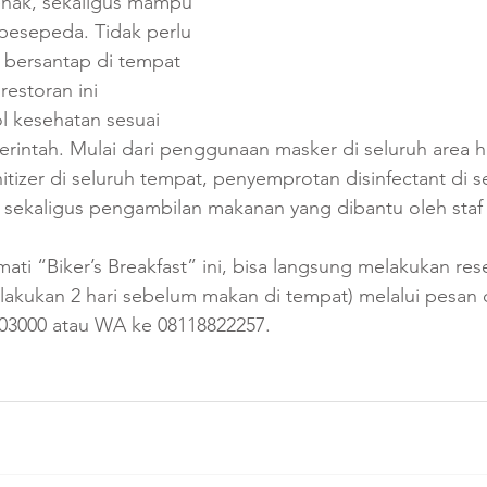
 enak, sekaligus mampu 
pesepeda. Tidak perlu 
 bersantap di tempat 
restoran ini 
 kesehatan sesuai 
intah. Mulai dari penggunaan masker di seluruh area ho
tizer di seluruh tempat, penyemprotan disinfectant di s
, sekaligus pengambilan makanan yang dibantu oleh staf 
ati “Biker’s Breakfast” ini, bisa langsung melakukan rese
ilakukan 2 hari sebelum makan di tempat) melalui pesan d
503000 atau WA ke 08118822257.