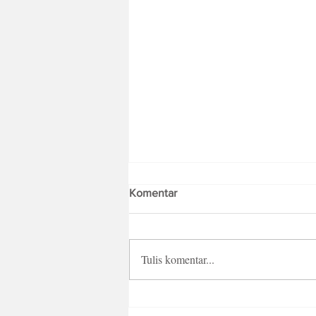
Komentar
Tulis komentar...
Fresh Batch Blok M Sebagai
Creative Playground Pizza Hut