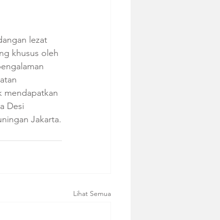
angan lezat 
ng khusus oleh 
 pengalaman 
atan 
uk mendapatkan 
a Desi 
ningan Jakarta.
Lihat Semua