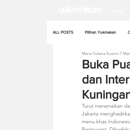
HOME
ALL POSTS
Pilihan Yukmakan
C
Maria Yuliana Kusrini
7 Mar
Buka Pu
dan Inte
Kuningan
Turut meramaikan d
Jakarta menghadirk
menu khas Indonesia 
Restaurant. Dihadir