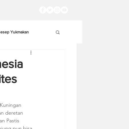
esep Yukmakan
esia
ites
 Kuningan 
n deretan 
n Pastis 
jung pun bisa 