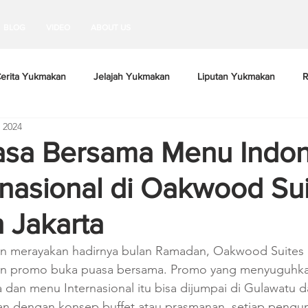
BLOG
VIDEO
ABOUT US
erita Yukmakan
Jelajah Yukmakan
Liputan Yukmakan
R
 2024
asa Bersama Menu Indon
rnasional di Oakwood Su
 Jakarta
an merayakan hadirnya bulan Ramadan, Oakwood Suites
an promo buka puasa bersama. Promo yang menyuguhka
dan menu Internasional itu bisa dijumpai di Gulawatu da
kan dengan konsep buffet atau prasmanan, setiap pengun