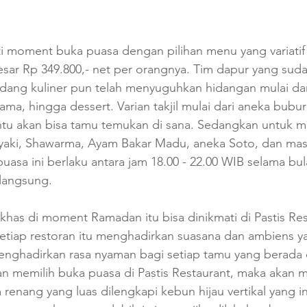
i moment buka puasa dengan pilihan menu yang variatif 
sar Rp 349.800,- net per orangnya. Tim dapur yang suda
ang kuliner pun telah menyuguhkan hidangan mulai dari 
ama, hingga dessert. Varian takjil mulai dari aneka bubur
tu akan bisa tamu temukan di sana. Sedangkan untuk me
kiyaki, Shawarma, Ayam Bakar Madu, aneka Soto, dan mas
 puasa ini berlaku antara jam 18.00 - 22.00 WIB selama b
langsung.
as di moment Ramadan itu bisa dinikmati di Pastis Res
etiap restoran itu menghadirkan suasana dan ambiens y
nghadirkan rasa nyaman bagi setiap tamu yang berada d
n memilih buka puasa di Pastis Restaurant, maka akan 
nang yang luas dilengkapi kebun hijau vertikal yang in