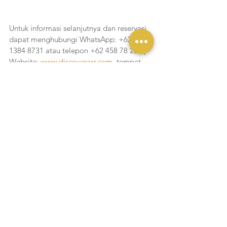
Untuk informasi selanjutnya dan reservasi 
dapat menghubungi WhatsApp: +62 812 
1384 8731 atau telepon +62 458 78 200 | 
Website: 
www.discoverasr.com
, tempat 
sangat terbatas. 
Happy Chinese New Year 
2025, Gong Xi Fa Cai!!!
Liputan Yukmakan
Lihat Semua
Postingan Terakhir