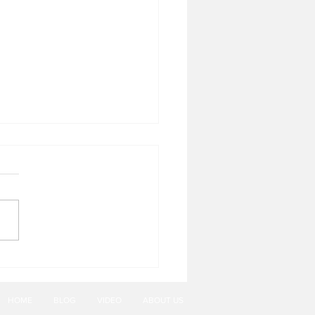
cake Legacy dari The
Carlton Jakarta, Pacific
e
HOME
BLOG
VIDEO
ABOUT US