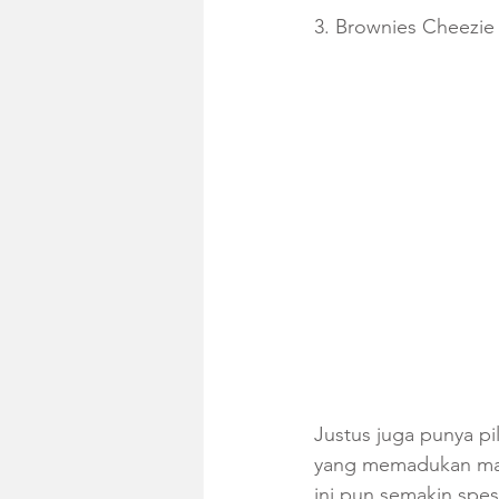
3. Brownies Cheezie
Justus juga punya p
yang memadukan mani
ini pun semakin spes