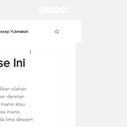
esep Yukmakan
e Ini
ikan olahan 
an deretan 
 manis atau 
asa manis 
a lima dessert 