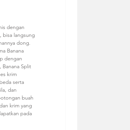
nis dengan 
, bisa langsung 
ihannya dong. 
ama Banana 
rip dengan 
 Banana Split 
es krim 
beda serta 
la, dan 
 potongan buah 
 dan krim yang 
dapatkan pada 