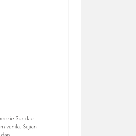
heezie Sundae 
vanila. Sajian 
 dan 