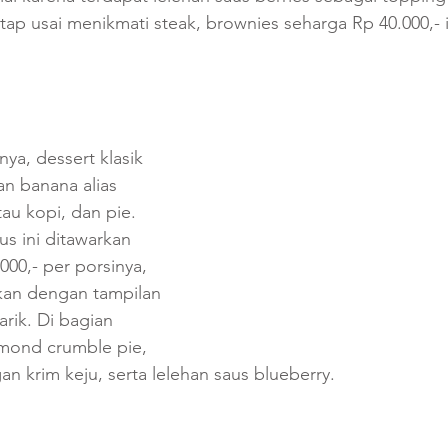
ap usai menikmati steak, brownies seharga Rp 40.000,- i
a, dessert klasik 
n banana alias 
au kopi, dan pie. 
us ini ditawarkan 
00,- per porsinya, 
kan dengan tampilan 
rik. Di bagian 
lmond crumble pie, 
n krim keju, serta lelehan saus blueberry.  