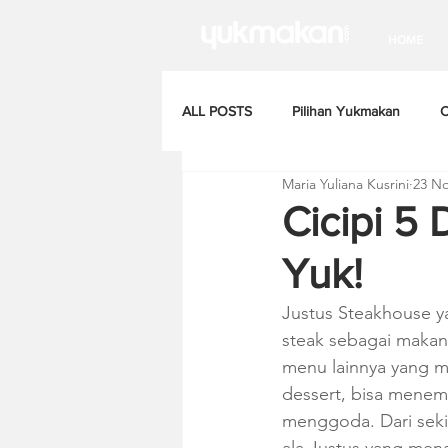
HOME
ALL POSTS
Pilihan Yukmakan
C
Maria Yuliana Kusrini
23 No
Cicipi 5
Yuk!
Justus Steakhouse y
steak sebagai makan
menu lainnya yang me
dessert, bisa menem
menggoda. Dari sekia