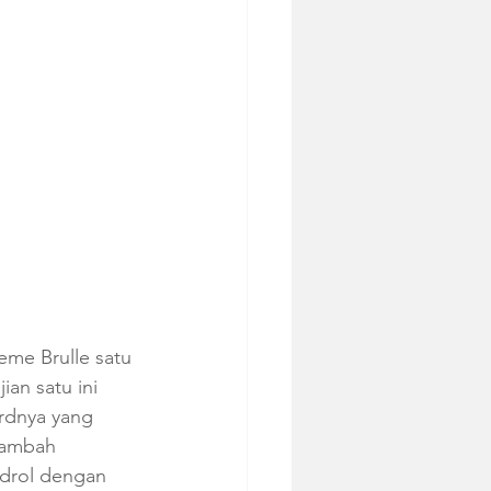
me Brulle satu 
an satu ini 
rdnya yang 
tambah 
ndrol dengan 