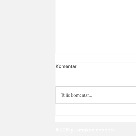
Komentar
Tulis komentar...
Fresh Batch Blok M Sebagai
Creative Playground Pizza Hut
Indonesia yang Sajikan Kreasi
© 2019 yukmakan channel
Pizza Berbeda