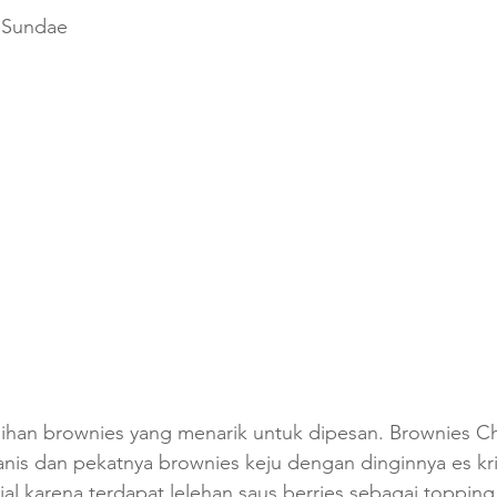
 Sundae
ilihan brownies yang menarik untuk dipesan. Brownies C
s dan pekatnya brownies keju dengan dinginnya es krim 
ial karena terdapat lelehan saus berries sebagai topping