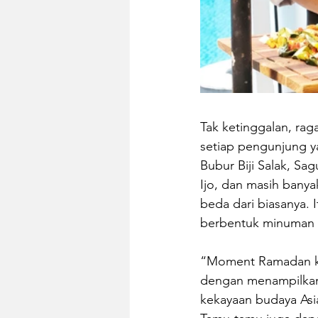
Tak ketinggalan, rag
setiap pengunjung ya
Bubur Biji Salak, Sa
Ijo, dan masih banyak
beda dari biasanya.
berbentuk minuman 
“Moment Ramadan kal
dengan menampilkan 
kekayaan budaya Asia