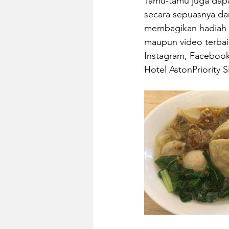
Tamu-tamu juga dapat
secara sepuasnya dar
membagikan hadiah 
maupun video terbaik
Instagram, Facebook
Hotel AstonPriority 