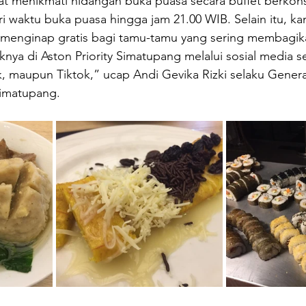
 menikmati hidangan buka puasa secara buffet berkonsep
i waktu buka puasa hingga jam 21.00 WIB. Selain itu, ka
menginap gratis bagi tamu-tamu yang sering membagika
nya di Aston Priority Simatupang melalui sosial media se
, maupun Tiktok,” ucap Andi Gevika Rizki selaku Gener
Simatupang.