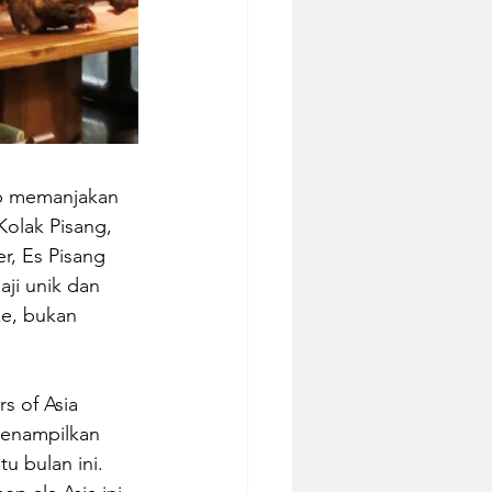
ap memanjakan 
Kolak Pisang, 
r, Es Pisang 
aji unik dan 
ke, bukan 
s of Asia 
menampilkan 
u bulan ini. 