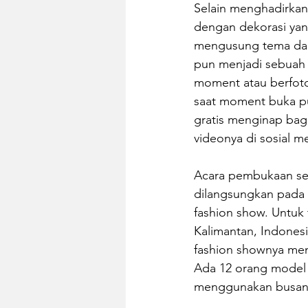
Selain menghadirkan 
dengan dekorasi yan
mengusung tema dari 
pun menjadi sebuah 
moment atau berfoto
saat moment buka pu
gratis menginap ba
videonya di sosial m
Acara pembukaan seka
dilangsungkan pada J
fashion show. Untuk t
Kalimantan, Indonesia
fashion shownya meng
Ada 12 orang model 
menggunakan busana