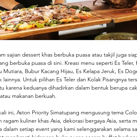
am sajian dessert khas berbuka puasa atau takjil juga si
ng berbuka puasa di sini. Kreasi menu seperti Es Teler, 
gu Mutiara, Bubur Kacang Hijau, Es Kelapa Jeruk, Es Doge
 lainnya. Untuk pilihan Es Teler dan Kolak Pisangnya ters
 Itu karena keduanya dihadirkan dalam bentuk berupa ca
atau makanan berkuah. 
i ini, Aston Priority Simatupang mengusung tema Color
ragam kuliner khas Asia, dekorasi bergaya Asia, serta 
 dalam setiap event yang kami selenggarakan selama sat