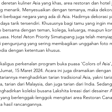
deretan kuliner Asia yang khas, area restoran dan hotel 
g menarik. Menyesuaikan dengan temanya, maka dekora
berbagai negara yang ada di Asia. Hadirnya dekorasi ya
daya tarik tersendiri. Khususnya bagi tamu yang ingin 
 bersama dengan teman, kolega, keluarga, maupun komu
asa. Hotel Aston Priority Simatupang juga telah menyia
gi pengunjung yang sering membagikan unggahan foto 
edia dengan ketentuan khusus. 
ligus perkenalan program buka puasa 'Colors of Asia', 
umat, 15 Maret 2024. Acara ini juga diramaikan dengan 
ariannya menghadirkan tarian tradisional Asia, yakni tari
, tarian dari Malaysia, dan juga tarian dari India. Sedan
hadirkan koleksi busana Lakshita kreasi dari desainer A
yang berlenggak-lenggok mengitari area Restoran Cana
 hasil rancangannya.