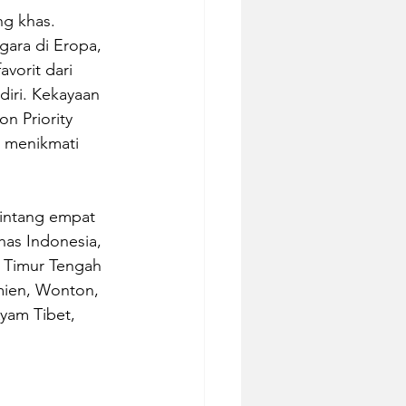
ng khas. 
gara di Eropa, 
vorit dari 
diri. Kekayaan 
on Priority 
 menikmati 
bintang empat 
has Indonesia, 
h Timur Tengah 
mien, Wonton, 
yam Tibet, 