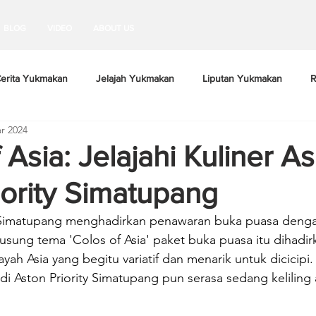
BLOG
VIDEO
ABOUT US
erita Yukmakan
Jelajah Yukmakan
Liputan Yukmakan
R
r 2024
 Asia: Jelajahi Kuliner As
iority Simatupang
y Simatupang menghadirkan penawaran buka puasa deng
sung tema 'Colos of Asia' paket buka puasa itu dihadi
ayah Asia yang begitu variatif dan menarik untuk dicicipi
i Aston Priority Simatupang pun serasa sedang keliling 