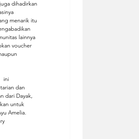
juga dihadirkan 
sinya 
ng menarik itu 
mengabadikan 
nitas lainnya 
pkan voucher 
maupun 
 ini 
tarian dan 
an dari Dayak, 
gkan untuk 
yu Amelia. 
ry 