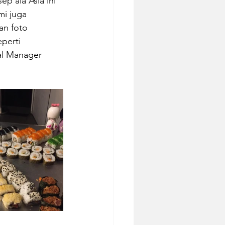
 ala Asia ini 
mi juga 
n foto 
perti 
al Manager 