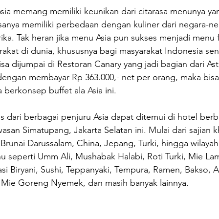
 Asia memang memiliki keunikan dari citarasa menunya ya
asanya memiliki perbedaan dengan kuliner dari negara-ne
ka. Tak heran jika menu Asia pun sukses menjadi menu fa
akat di dunia, khususnya bagi masyarakat Indonesia sen
bisa dijumpai di Restoran Canary yang jadi bagian dari Ast
engan membayar Rp 363.000,- net per orang, maka bisa
berkonsep buffet ala Asia ini.
 dari berbagai penjuru Asia dapat ditemui di hotel ber
asan Simatupang, Jakarta Selatan ini. Mulai dari sajian k
 Brunai Darussalam, China, Jepang, Turki, hingga wilaya
u seperti Umm Ali, Mushabak Halabi, Roti Turki, Mie La
i Biryani, Sushi, Teppanyaki, Tempura, Ramen, Bakso, A
Mie Goreng Nyemek, dan masih banyak lainnya. 