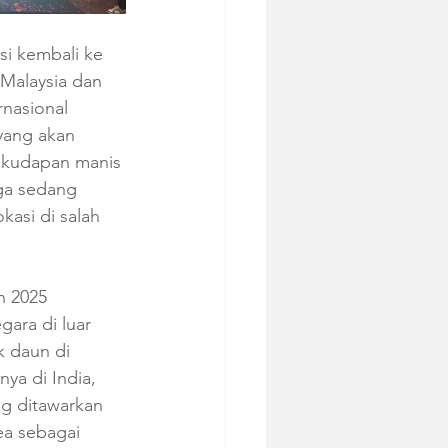
i kembali ke 
 Malaysia dan 
nasional 
 yang akan 
 kudapan manis 
uga sedang 
kasi di salah 
n 2025 
ara di luar 
k daun di 
ya di India, 
ng ditawarkan 
ea sebagai 