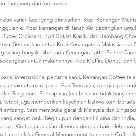
im langsung dari Indonesia.
 dan varian kopi yang ditawarkan, Kopi Kenangan Mantan
unggulan di Kopi Kenangan di Tanah Air. Sedangkan unt
Butter Croissant, Roti Coklat Klasik, dan Bambang Ch
ritnya. Sedangkan untuk Kopi Kenangan di Malaysia dan 
 paling banyak dibeli ada Kenangan Latte, Salted Cara
Sedangkan untuk makanannya. Ada Muffin, Donut, dan Cur
spansi internasional pertama kami, Kenangan Coffee tel
satu pemain utama di pasar Asia Tenggara, dengan pertu
ia dan Singapura. Pencapaian luar biasa ini tidak hanya 
, tetapi juga memberikan keyakinan bahwa kami berada d
erkembang. Saat membuka gerai di Malaysia dan Singapur
ang sangat baik. Begitu pun dengan Filipina dan India,
nangan Coffee juga akan diterima dengan baik oleh masya
an Lung selaku General Management Kenangan Coffee M