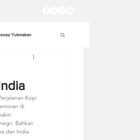
esep Yukmakan
India
Perjalanan Kopi 
antoran di 
makin 
negri. Bahkan 
na dan India.