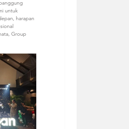
e panggung 
mi untuk 
 depan, harapan 
sional 
nata, Group 