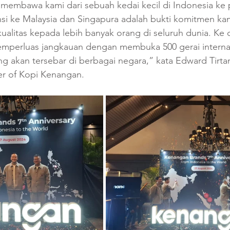
ah membawa kami dari sebuah kedai kecil di Indonesia k
nsi ke Malaysia dan Singapura adalah bukti komitmen ka
ualitas kepada lebih banyak orang di seluruh dunia. Ke
emperluas jangkauan dengan membuka 500 gerai interna
g akan tersebar di berbagai negara,” kata Edward Tirta
 of Kopi Kenangan.