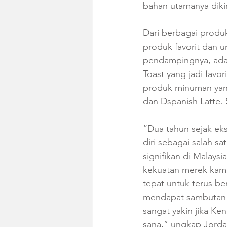
bahan utamanya dikir
Dari berbagai produk
produk favorit dan 
pendampingnya, ada 
Toast yang jadi favo
produk minuman yang
dan Dspanish Latte. 
“Dua tahun sejak ek
diri sebagai salah 
signifikan di Malays
kekuatan merek kami
tepat untuk terus b
mendapat sambutan y
sangat yakin jika Ke
sana,” ungkap Jord