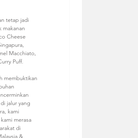
 tetap jadi 
uk makanan 
oco Cheese 
Singapura, 
mel Macchiato, 
ry Puff.   
ah membuktikan 
mbuhan 
mencerminkan 
i jalur yang 
a, kami 
 kami merasa 
rakat di 
alaysia & 