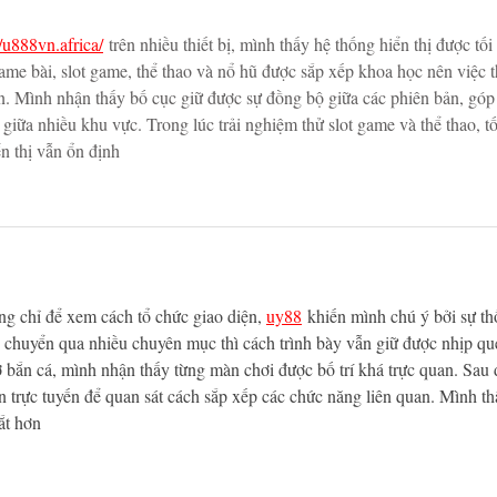
//u888vn.africa/
 trên nhiều thiết bị, mình thấy hệ thống hiển thị được tối
e bài, slot game, thể thao và nổ hũ được sắp xếp khoa học nên việc t
ơn. Mình nhận thấy bố cục giữ được sự đồng bộ giữa các phiên bản, góp
giữa nhiều khu vực. Trong lúc trải nghiệm thử slot game và thể thao, tố
n thị vẫn ổn định
g chỉ để xem cách tổ chức giao diện, 
uy88
 khiến mình chú ý bởi sự th
ù chuyển qua nhiều chuyên mục thì cách trình bày vẫn giữ được nhịp qu
 bắn cá, mình nhận thấy từng màn chơi được bố trí khá trực quan. Sau 
trực tuyến để quan sát cách sắp xếp các chức năng liên quan. Mình th
ắt hơn