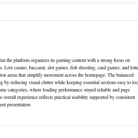
Yuk Kunjungi 3 Destinasi
Moon
Kuliner Seru di Serpong Ini!
Ritz-
Plac
that the platform organizes its gaming content with a strong focus on 
. Live casino, baccarat, slot games, fish shooting, card games, and lott
tion areas that simplify movement across the homepage. The balanced 
ng by reducing visual clutter while keeping essential sections easy to loc
ame categories, where loading performance stayed reliable and page 
 overall experience reflects practical usability supported by consistent 
nt presentation  