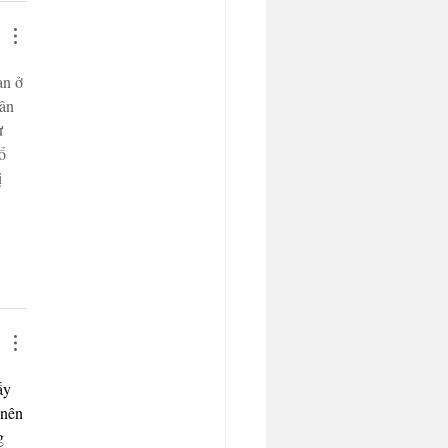
an ở 
ân 
ự 
ổ 
 
ấy 
 nên 
g 