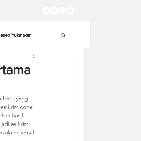
esep Yukmakan
rtama
k baru yang 
 es krim cone 
kan hasil 
adi es krim 
kala nasional 