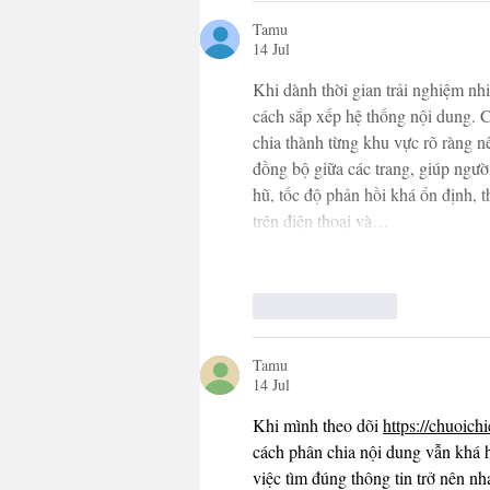
Tamu
14 Jul
Khi dành thời gian trải nghiệm nhiề
cách sắp xếp hệ thống nội dung. C
chia thành từng khu vực rõ ràng n
đồng bộ giữa các trang, giúp người
hũ, tốc độ phản hồi khá ổn định, 
trên điện thoại và…
Suka
Balas
Tamu
14 Jul
Khi mình theo dõi 
https://chuoichi
cách phân chia nội dung vẫn khá hợ
việc tìm đúng thông tin trở nên n