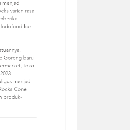
 menjadi 
ks varian rasa 
mberika 
Indofood Ice 
atuannya. 
ie Goreng baru 
permarket, toko 
2023 
ligus menjadi 
cRocks Cone 
an produk-