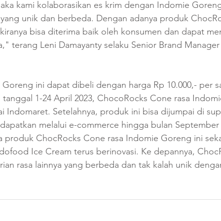
aka kami kolaborasikan es krim dengan Indomie Goreng
yang unik dan berbeda. Dengan adanya produk ChocRoc
 kiranya bisa diterima baik oleh konsumen dan dapat me
" terang Leni Damayanty selaku Senior Brand Manager 
 Goreng ini dapat dibeli dengan harga Rp 10.000,- per s
ra tanggal 1-24 April 2023, ChocoRocks Cone rasa Indom
rai Indomaret. Setelahnya, produk ini bisa dijumpai di su
didapatkan melalui e-commerce hingga bulan September 
 produk ChocRocks Cone rasa Indomie Goreng ini seka
ndofood Ice Cream terus berinovasi. Ke depannya, Cho
rian rasa lainnya yang berbeda dan tak kalah unik deng
 