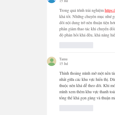
15 Jul
Trong quá trình trải nghiệm 
https:
khá tốt. Những chuyên mục như gam
dõi nội dung trở nên thuận tiện h
phần giảm thao tác khi chuyển đổi 
độ phản hồi khá đều, khả năng hiể
Suka
Balas
Tamu
15 Jul
Thỉnh thoảng mình mở một nền tản
nhất giữa các khu vực hiển thị. D
thuộc nên khá dễ theo dõi. Khi mở
mình xem thêm khu vực thanh toán 
tổng thể khá gọn gàng và thuận m
Suka
Balas