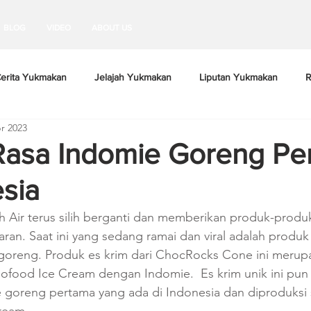
BLOG
VIDEO
ABOUT US
erita Yukmakan
Jelajah Yukmakan
Liputan Yukmakan
R
r 2023
Rasa Indomie Goreng Pe
esia
ah Air terus silih berganti dan memberikan produk-produ
aran. Saat ini yang sedang ramai dan viral adalah produk
 goreng. Produk es krim dari ChocRocks Cone ini merupa
dofood Ice Cream dengan Indomie.  Es krim unik ini pun j
 goreng pertama yang ada di Indonesia dan diproduksi s