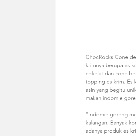
ChocRocks Cone denga
krimnya berupa es k
cokelat dan cone ber
topping es krim. Es 
asin yang begitu uni
makan indomie gore
"Indomie goreng mer
kalangan. Banyak ko
adanya produk es kr