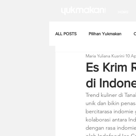
HOME
ALL POSTS
Pilihan Yukmakan
C
Maria Yuliana Kusrini
10 Ap
Es Krim 
di Indon
Trend kuliner di Tan
unik dan bikin penas
bercitarasa indomie
kolaborasi antara In
dengan rasa indomie