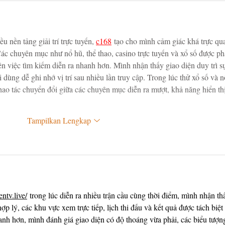
u nền tảng giải trí trực tuyến, 
c168
tạo cho mình cảm giác khá trực qu
ác chuyên mục như nổ hũ, thể thao, casino trực tuyến và xổ số được ph
ên việc tìm kiếm diễn ra nhanh hơn. Mình nhận thấy giao diện duy trì s
 dùng dễ ghi nhớ vị trí sau nhiều lần truy cập. Trong lúc thử xổ số và n
thao tác chuyển đổi giữa các chuyên mục diễn ra mượt, khả năng hiển thị
Tampilkan Lengkap
entv.live/
 trong lúc diễn ra nhiều trận cầu cùng thời điểm, mình nhận th
p lý, các khu vực xem trực tiếp, lịch thi đấu và kết quả được tách biệt
hanh hơn, mình đánh giá giao diện có độ thoáng vừa phải, các biểu tượn