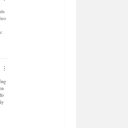
 ưu 
heo 
 
c 
ống 
en 
đó 
ấy 