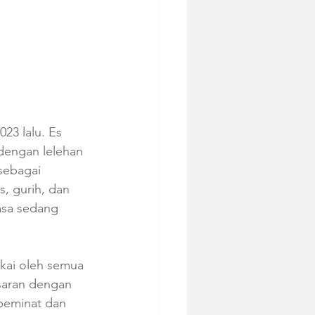
23 lalu. Es 
dengan lelehan 
sebagai 
, gurih, dan 
rasa sedang 
kai oleh semua 
saran dengan 
peminat dan 