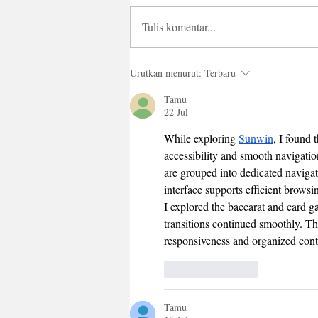
Tulis komentar...
Fresh Batch Blok M Sebagai
Urutkan menurut:
Terbaru
Creative Playground Pizza Hut
Indonesia yang Sajikan Kreasi
Tamu
Pizza Berbeda
22 Jul
While exploring 
Sunwin
, I found 
accessibility and smooth navigation
are grouped into dedicated naviga
interface supports efficient browsi
I explored the baccarat and card g
transitions continued smoothly. The
responsiveness and organized conte
Suka
Balas
Tamu