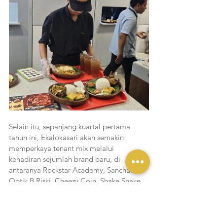
Selain itu, sepanjang kuartal pertama 
tahun ini, Ekalokasari akan semakin 
memperkaya tenant mix melalui 
kehadiran sejumlah brand baru, di 
antaranya Rockstar Academy, Sancha, 
Optik B Riski, Cheezy Coin, Shake Shake 
In A Tub, Crocs, Adidas dan berbagai 
tenant potensial lainnya. Langkah ini 
merupakan bagian dari strategi ekspansi 