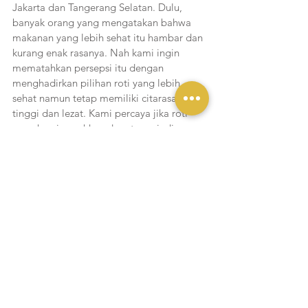
Jakarta dan Tangerang Selatan. Dulu, 
banyak orang yang mengatakan bahwa 
makanan yang lebih sehat itu hambar dan 
kurang enak rasanya. Nah kami ingin 
mematahkan persepsi itu dengan 
menghadirkan pilihan roti yang lebih 
sehat namun tetap memiliki citarasa 
tinggi dan lezat. Kami percaya jika roti 
yang kami suguhkan dapat menjadi 
pilihan bagi konsumen, khususnya bagi 
yang mulai menjalankan pola hidup dan 
pola makan seimbang. Tentunya tanpa 
harus mengorbankan citarasa saat 
menikmati makanan tersebut,” ungkap 
Direktur Utama Freshly Baked by Origin 
Bakery, Lay Laberto.
Freshly Baked by Origin Bakery
Jl. Ciranjang No. 26, Senopati, Kebayoran 
Baru, Jakarta Selatan