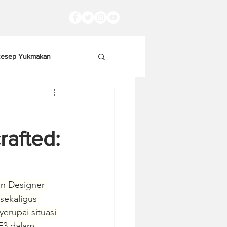
esep Yukmakan
rafted:
on Designer 
sekaligus 
upai situasi 
F3 dalam 