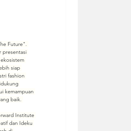
he Future". 
 presentasi 
 ekosistem 
ebih siap 
ri fashion 
didukung 
lui kemampuan 
ang baik. 
ward Institute 
tif dan Ideku 