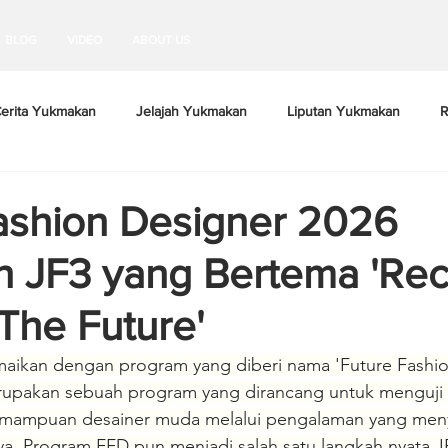
BLOG
VIDEO
ABOUT US
erita Yukmakan
Jelajah Yukmakan
Liputan Yukmakan
R
ashion Designer 2026
 JF3 yang Bertema 'Rec
The Future'
ramaikan dengan program yang diberi nama 'Future Fashi
rupakan sebuah program yang dirancang untuk menguji 
mpuan desainer muda melalui pengalaman yang menyer
ya. Program FFD pun menjadi salah satu langkah nyata J