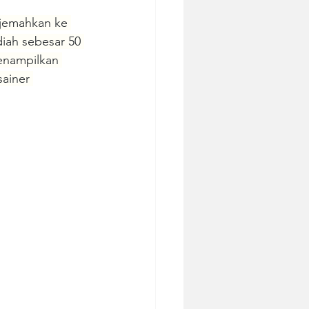
rjemahkan ke 
ah sebesar 50 
menampilkan 
ainer 