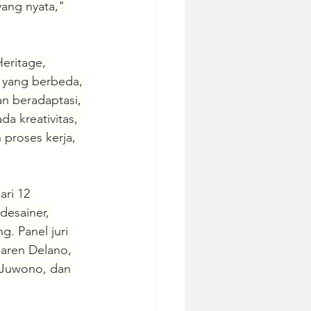
ang nyata," 
eritage, 
 yang berbeda, 
an beradaptasi, 
a kreativitas, 
proses kerja, 
ri 12 
desainer, 
g. Panel juri 
Caren Delano, 
y Juwono, dan 