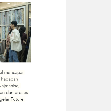
sil mencapai 
i hadapan 
Najmanisa, 
gan dan proses 
gelar Future 