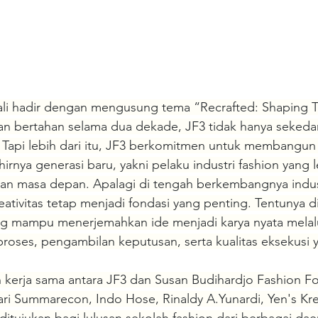
li hadir dengan mengusung tema “Recrafted: Shaping T
an bertahan selama dua dekade, JF3 tidak hanya sekedar
. Tapi lebih dari itu, JF3 berkomitmen untuk membangun
rnya generasi baru, yakni pelaku industri fashion yang l
n masa depan. Apalagi di tengah berkembangnya indust
kreativitas tetap menjadi fondasi yang penting. Tentunya 
ng mampu menerjemahkan ide menjadi karya nyata mela
oses, pengambilan keputusan, serta kualitas eksekusi y
kerja sama antara JF3 dan Susan Budihardjo Fashion For
i Summarecon, Indo Hose, Rinaldy A.Yunardi, Yen's Krea