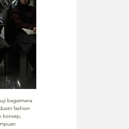
uji bagaimana 
ustri fashion 
n konsep, 
ampuan 