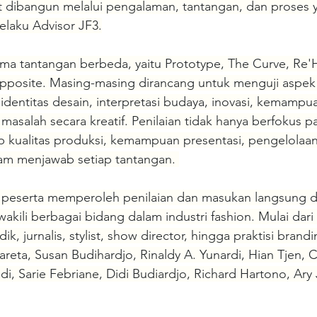
t dibangun melalui pengalaman, tantangan, dan proses y
selaku Advisor JF3.
ma tantangan berbeda, yaitu Prototype, The Curve, Re'H
Opposite. Masing-masing dirancang untuk menguji aspek
i identitas desain, interpretasi budaya, inovasi, kemampu
asalah secara kreatif. Penilaian tidak hanya berfokus pad
 kualitas produksi, kemampuan presentasi, pengelolaan 
lam menjawab setiap tantangan. 
peserta memperoleh penilaian dan masukan langsung da
akili berbagai bidang dalam industri fashion. Mulai dari 
k, jurnalis, stylist, show director, hingga praktisi brandin
Mareta, Susan Budihardjo, Rinaldy A. Yunardi, Hian Tjen, 
di, Sarie Febriane, Didi Budiardjo, Richard Hartono, Ar