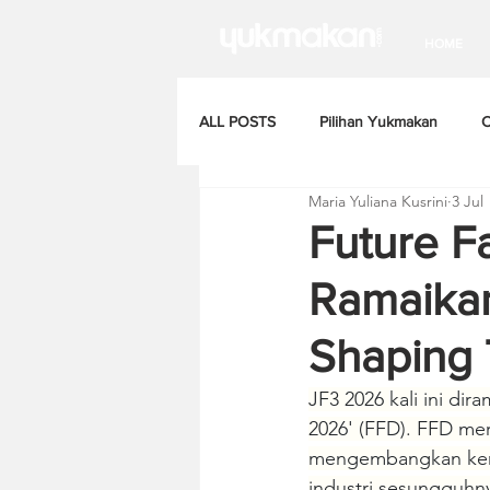
HOME
ALL POSTS
Pilihan Yukmakan
C
Maria Yuliana Kusrini
3 Jul
Future F
Ramaikan
Shaping 
JF3 2026 kali ini di
2026' (FFD). FFD me
mengembangkan kema
industri sesungguhn