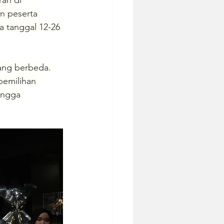
rah di 
n peserta 
a tanggal 12-26 
yang berbeda. 
pemilihan 
ingga 