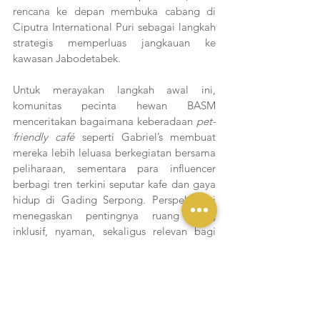
rencana ke depan membuka cabang di 
Ciputra International Puri sebagai langkah 
strategis memperluas jangkauan ke 
kawasan Jabodetabek.
Untuk merayakan langkah awal ini, 
komunitas pecinta hewan BASM 
menceritakan bagaimana keberadaan 
pet-
friendly café
 seperti Gabriel’s membuat 
mereka lebih leluasa berkegiatan bersama 
peliharaan, sementara para influencer 
berbagi tren terkini seputar kafe dan gaya 
hidup di Gading Serpong. Perspektif ini 
menegaskan pentingnya ruang yang 
inklusif, nyaman, sekaligus relevan bagi 
komunitas urban masa kini.