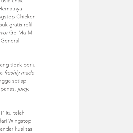
 usia anak-
‘Hematnya 
ngstop Chicken 
 gratis refill 
avor
 Go-Ma-Mi 
 General 
ng tidak perlu 
a 
freshly made 
ngga setiap 
 panas
, juicy
, 
 itu telah 
 dari Wingstop 
ndar kualitas 