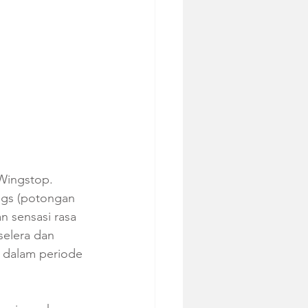
Wingstop. 
ngs (potongan 
 sensasi rasa 
elera dan 
a dalam periode 