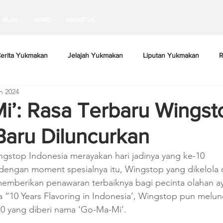
BLOG
VIDEO
ABOUT US
erita Yukmakan
Jelajah Yukmakan
Liputan Yukmakan
R
n 2024
i’: Rasa Terbaru Wingst
Baru Diluncurkan
ingstop Indonesia merayakan hari jadinya yang ke-10 
dengan moment spesialnya itu, Wingstop yang dikelola 
mberikan penawaran terbaiknya bagi pecinta olahan ay
 “10 Years Flavoring in Indonesia’, Wingstop pun melun
10 yang diberi nama ‘Go-Ma-Mi’.