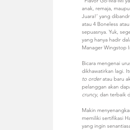
"Flavor Go-Ma-Mi yan
anak, remaja, maupun
Juara!’ yang diband
atau 4 Boneless atau
sepuasnya. Yuk, seg
yang hanya hadir dal
Manager Wingstop In
Bicara mengenai uru
dikhawatirkan lagi. 
to order 
atau
baru a
pelanggan akan dapa
cruncy,
 dan terbaik d
Makin menyenangkanny
memiliki sertifikasi 
yang ingin senantias