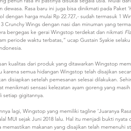
g penuh rasa ini pastinya disukai segala usia. Mulai dari
 dewasa. Rasa baru ini juga bisa dinikmati pada Paket 
rol dengan harga mulai Rp 22.727,- sudah termasuk 1 Wi
 3 Crunchy Wings dengan nasi dan minuman yang termasuk
era bergegas ke gerai Wingstop terdekat dan nikmati 
Fl
am periode waktu terbatas,” ucap Gustain Syakie selaku
donesia.  
san kualitas dari produk yang ditawarkan Wingstop mema
Itu karena semua hidangan Wingstop telah disajikan secar
kan disiapkan setelah pemesanan selesai dilakukan. Sehi
t menikmati sensasi kelezatan ayam goreng yang masih
i setiap gigitannya.  
a lagi, Wingstop yang memiliki tagline ‘Juaranya Rasa!’
Halal MUI sejak Juni 2018 lalu. Hal itu menjadi bukti nyata
a memastikan makanan yang disajikan telah memenuhi sta