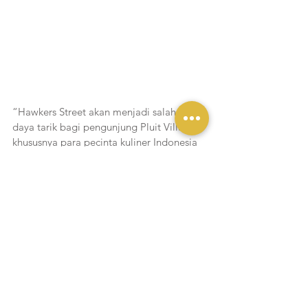
“Hawkers Street akan menjadi salah satu 
daya tarik bagi pengunjung Pluit Village 
khususnya para pecinta kuliner Indonesia 
yang berlokasi di Jakarta Utara dan 
sekitarnya. Dengan pilihan makanan yang 
kami siapkan yang sengaja kami pilih 
sesuai dengan selera masyarakat Jakarta 
Utara, kami harap Hawkers street menjadi 
destinasi kuliner baru melengkapi 
destinasi kuliner yang ada sebelumnya, 
dimana Jakarta Utara sendiri saat ini 
berkembang menjadi tujuan wisata 
kuliner masyarakat Jakarta dan 