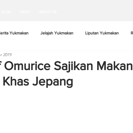
BLOG
VIDEO
ABOUT US
erita Yukmakan
Jelajah Yukmakan
Liputan Yukmakan
R
r 2019
 Omurice Sajikan Maka
 Khas Jepang