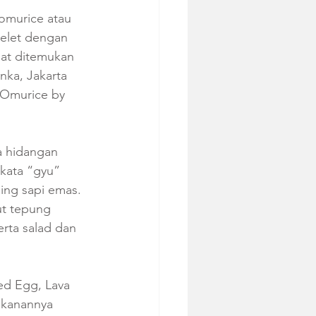
omurice atau 
elet dengan 
pat ditemukan 
nka, Jakarta 
 Omurice by 
a hidangan 
kata “gyu” 
ging sapi emas. 
ut tepung 
rta salad dan 
ed Egg, Lava 
akanannya 