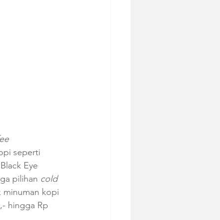
ee 
pi seperti 
 Black Eye 
ga pilihan 
cold 
uk minuman kopi 
,- hingga Rp 