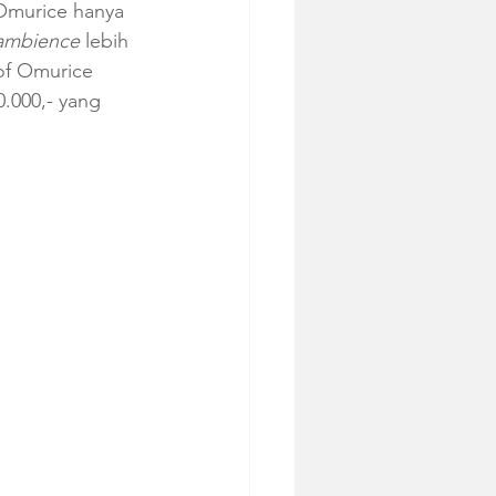
Omurice hanya 
ambience
 lebih 
of Omurice 
.000,- yang 