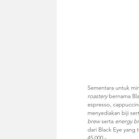
Sementara untuk mi
roastery 
bernama Bla
espresso, cappuccino
menyediakan biji ser
brew
 serta 
energy b
dari Black Eye yang 
45.000,-.