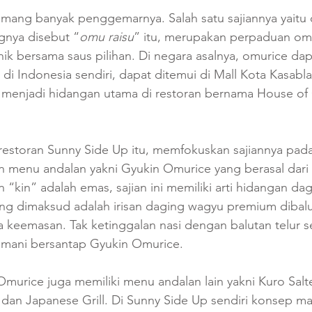
ng banyak penggemarnya. Salah satu sajiannya yaitu 
gnya disebut “
omu raisu
” itu, merupakan perpaduan om
unik bersama saus pilihan. Di negara asalnya, omurice da
 di Indonesia sendiri, dapat ditemui di Mall Kota Kasabla
i menjadi hidangan utama di restoran bernama House of
restoran Sunny Side Up itu, memfokuskan sajiannya pad
n menu andalan yakni Gyukin Omurice yang berasal dari 
 “kin” adalah emas, sajian ini memiliki arti hidangan da
ng dimaksud adalah irisan daging wagyu premium dibal
keemasan. Tak ketinggalan nasi dengan balutan telur se
emani bersantap Gyukin Omurice.
 Omurice juga memiliki menu andalan lain yakni Kuro Salt
dan Japanese Grill. Di Sunny Side Up sendiri konsep m