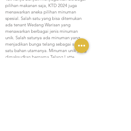
pilihan makanan saja, KTD 2024 juga 
menawarkan aneka pilihan minuman 
spesial. Salah satu yang bisa ditemukan 
ada tenant Wedang Warisan yang 
menawarkan berbagai jenis minuman 
unik. Salah satunya ada minuman yang 
menjadikan bunga telang sebagai salah 
satu bahan utamanya. Minuman unik yang 
dimaksudkan bernama Telang Latte. 
Minuman berwarna biru keunguan itu 
memadukan seduhan bunga telang 
dengan susu cair, gula cair, buah leci, dan 
juga es batu. Sensasi rasa segar dan 
dingin akan langsung terasa saat 
menikmati minuman satu ini. Selain 
olahan telang, di sini juga ada berbagai 
pilihan lainnya yang segar dan tak kalah 
menarik untuk dijajal.