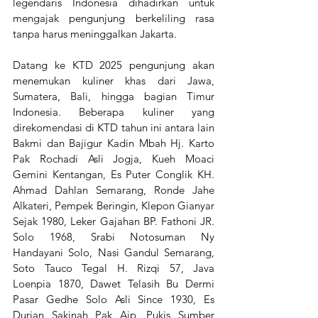
legendaris Indonesia dihadirkan untuk 
mengajak pengunjung berkeliling rasa 
tanpa harus meninggalkan Jakarta.
Datang ke KTD 2025 pengunjung akan 
menemukan kuliner khas dari Jawa, 
Sumatera, Bali, hingga bagian Timur 
Indonesia. Beberapa kuliner yang 
direkomendasi di KTD tahun ini antara lain 
Bakmi dan Bajigur Kadin Mbah Hj. Karto 
Pak Rochadi Asli Jogja, Kueh Moaci 
Gemini Kentangan, Es Puter Conglik KH. 
Ahmad Dahlan Semarang, Ronde Jahe 
Alkateri, Pempek Beringin, Klepon Gianyar 
Sejak 1980, Leker Gajahan BP. Fathoni JR. 
Solo 1968, Srabi Notosuman Ny 
Handayani Solo, Nasi Gandul Semarang, 
Soto Tauco Tegal H. Rizqi 57, Java 
Loenpia 1870, Dawet Telasih Bu Dermi 
Pasar Gedhe Solo Asli Since 1930, Es 
Durian Sakinah Pak Aip, Pukis Sumber 