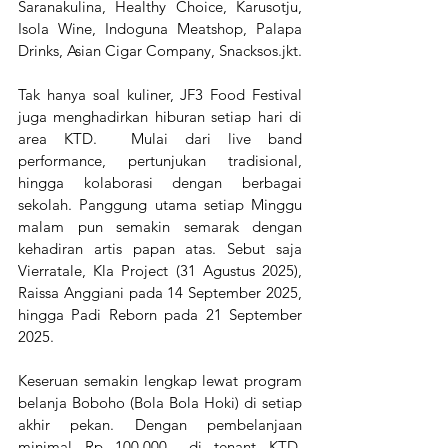
Saranakulina, Healthy Choice, Karusotju, 
Isola Wine, Indoguna Meatshop, Palapa 
Drinks, Asian Cigar Company, ⁠Snacksos.jkt.
Tak hanya soal kuliner, JF3 Food Festival 
juga menghadirkan hiburan setiap hari di 
area KTD.  Mulai dari live band 
performance, pertunjukan tradisional, 
hingga kolaborasi dengan berbagai 
sekolah. Panggung utama setiap Minggu 
malam pun semakin semarak dengan 
kehadiran artis papan atas. Sebut saja 
Vierratale, Kla Project (31 Agustus 2025), 
Raissa Anggiani pada 14 September 2025, 
hingga Padi Reborn pada 21 September 
2025.
Keseruan semakin lengkap lewat program 
belanja Boboho (Bola Bola Hoki) di setiap 
akhir pekan. Dengan pembelanjaan 
minimal Rp 100.000,- di tenant KTD, 