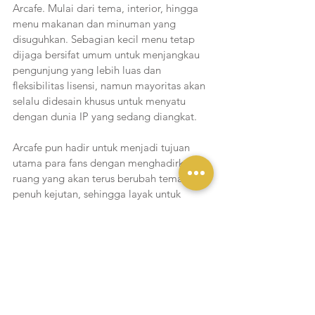
Arcafe. Mulai dari tema, interior, hingga 
menu makanan dan minuman yang 
disuguhkan. Sebagian kecil menu tetap 
dijaga bersifat umum untuk menjangkau 
pengunjung yang lebih luas dan 
fleksibilitas lisensi, namun mayoritas akan 
selalu didesain khusus untuk menyatu 
dengan dunia IP yang sedang diangkat.
Arcafe pun hadir untuk menjadi tujuan 
utama para fans dengan menghadirkan 
ruang yang akan terus berubah tema yang 
penuh kejutan, sehingga layak untuk 
dikunjungi berkali-kali. “Arcafe kami 
ciptakan untuk para fans yang tidak hanya 
ingin menonton cerita favorit mereka, tapi 
ingin masuk dan hidup di dalamnya. 
Mulai dari interior, menu, hingga 
merchandise, semuanya dirancang untuk 
membawa dunia cerita itu ke kehidupan 