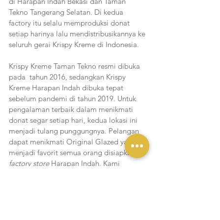
di Harapan Indah Bekasi dan Taman 
Tekno Tangerang Selatan. Di kedua 
factory itu selalu memproduksi donat 
setiap harinya lalu mendistribusikannya ke 
seluruh gerai Krispy Kreme di Indonesia. 
Krispy Kreme Taman Tekno resmi dibuka 
pada  tahun 2016, sedangkan Krispy 
Kreme Harapan Indah dibuka tepat 
sebelum pandemi di tahun 2019. Untuk 
pengalaman terbaik dalam menikmati 
donat segar setiap hari, kedua lokasi ini 
menjadi tulang punggungnya. Pelangan 
dapat menikmati Original Glazed yag 
menjadi favorit semua orang disiapkan di 
factory store 
Harapan Indah. Kami 
memiliki rahasia agar menikmati Original 
Glazed semakin memukau yaitu dengan 
memanaskan donat selama 8 detik yang 
akan membuat donat menjadi lebih lezat. 
Krispy di dalam dan Kreme di dalam.