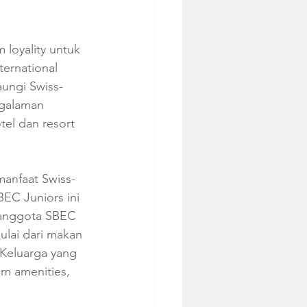
loyality untuk 
ernational 
ungi Swiss-
ngalaman 
tel dan resort 
manfaat Swiss-
EC Juniors ini 
 anggota SBEC 
ulai dari makan 
 Keluarga yang 
om amenities, 