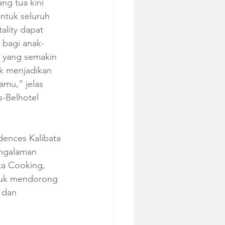
ng tua kini 
tuk seluruh 
ality dapat 
 bagi anak-
 yang semakin 
k menjadikan 
mu,” jelas 
-Belhotel 
dences Kalibata 
engalaman 
sta Cooking, 
ntuk mendorong 
 dan 