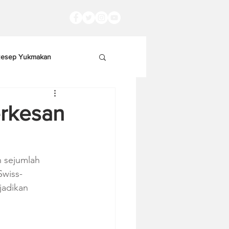
esep Yukmakan
erkesan
 sejumlah 
Swiss-
adikan 