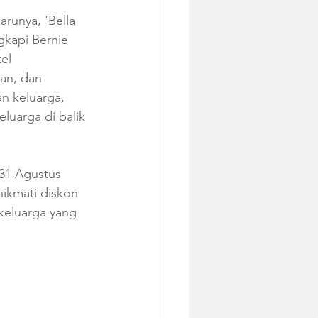
runya, 'Bella 
gkapi Bernie 
el 
an, dan 
n keluarga, 
luarga di balik 
31 Agustus 
kmati diskon 
keluarga yang 