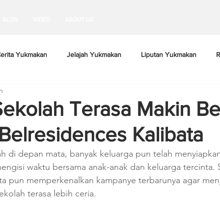
BLOG
VIDEO
ABOUT US
erita Yukmakan
Jelajah Yukmakan
Liputan Yukmakan
R
n
Sekolah Terasa Makin B
-Belresidences Kalibata
ah di depan mata, banyak keluarga pun telah menyiapkan
engisi waktu bersama anak-anak dan keluarga tercinta. 
ata pun memperkenalkan kampanye terbarunya agar menj
olah terasa lebih ceria.