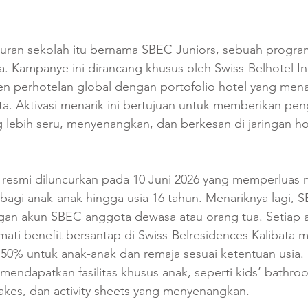
uran sekolah itu bernama SBEC Juniors, sebuah program 
. Kampanye ini dirancang khusus oleh Swiss-Belhotel Int
en perhotelan global dengan portofolio hotel yang mena
ta. Aktivasi menarik ini bertujuan untuk memberikan pe
g lebih seru, menyenangkan, dan berkesan di jaringan ho
 resmi diluncurkan pada 10 Juni 2026 yang memperluas 
bagi anak-anak hingga usia 16 tahun. Menariknya lagi, SB
gan akun SBEC anggota dewasa atau orang tua. Setiap
ati benefit bersantap di Swiss-Belresidences Kalibata m
 50% untuk anak-anak dan remaja sesuai ketentuan usia.
endapatkan fasilitas khusus anak, seperti kids’ bathro
akes, dan activity sheets yang menyenangkan.