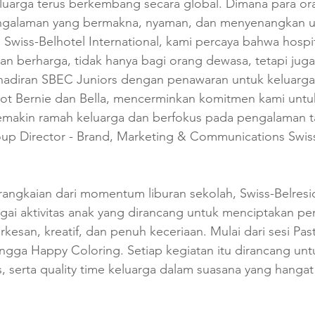
luarga terus berkembang secara global. Dimana para ora
ngalaman yang bermakna, nyaman, dan menyenangkan un
 Swiss-Belhotel International, kami percaya bahwa hospit
n berharga, tidak hanya bagi orang dewasa, tetapi juga
hadiran SBEC Juniors dengan penawaran untuk keluarga
ot Bernie dan Bella, mencerminkan komitmen kami untu
semakin ramah keluarga dan berfokus pada pengalaman ta
oup Director - Brand, Marketing & Communications Swiss
rangkaian dari momentum liburan sekolah, Swiss-Belresi
ai aktivitas anak yang dirancang untuk menciptakan p
rkesan, kreatif, dan penuh keceriaan. Mulai dari sesi Pa
ingga Happy Coloring. Setiap kegiatan itu dirancang u
as, serta quality time keluarga dalam suasana yang hangat