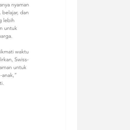
hanya nyaman 
belajar, dan 
 lebih 
n untuk 
arga.
ikmati waktu 
irkan, Swiss-
yaman untuk 
-anak,” 
i.