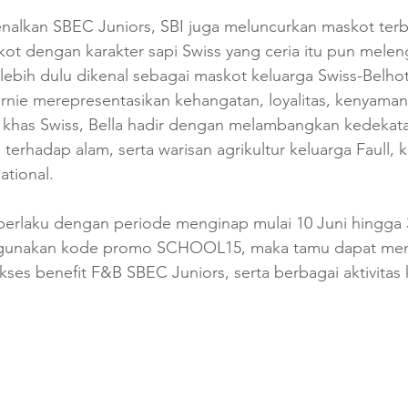
alkan SBEC Juniors, SBI juga meluncurkan maskot terba
ot dengan karakter sapi Swiss yang ceria itu pun melen
ebih dulu dikenal sebagai maskot keluarga Swiss-Belhot
Bernie merepresentasikan kehangatan, loyalitas, kenyaman
y khas Swiss, Bella hadir dengan melambangkan kedekata
erhadap alam, serta warisan agrikultur keluarga Faull, ke
ational.
erlaku dengan periode menginap mulai 10 Juni hingga 
gunakan kode promo SCHOOL15, maka tamu dapat meni
ses benefit F&B SBEC Juniors, serta berbagai aktivitas 