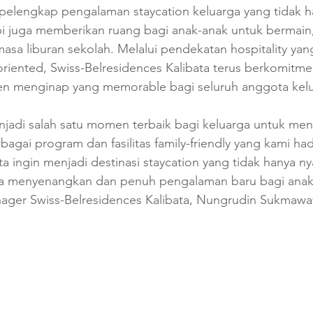
 pelengkap pengalaman staycation keluarga yang tidak 
pi juga memberikan ruang bagi anak-anak untuk bermain, 
masa liburan sekolah. Melalui pendekatan hospitality yang
oriented, Swiss-Belresidences Kalibata terus berkomitme
 menginap yang memorable bagi seluruh anggota kelu
njadi salah satu momen terbaik bagi keluarga untuk men
bagai program dan fasilitas family-friendly yang kami had
ta ingin menjadi destinasi staycation yang tidak hanya n
uga menyenangkan dan penuh pengalaman baru bagi anak
ger Swiss-Belresidences Kalibata, Nungrudin Sukmawat