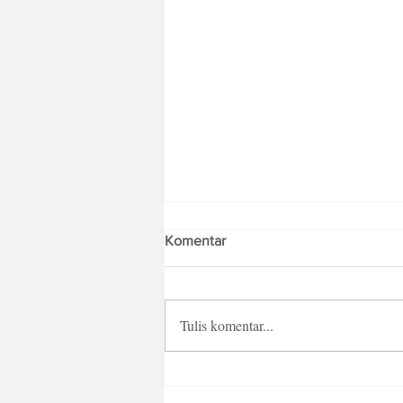
Komentar
Tulis komentar...
Fresh Batch Blok M Sebagai
Creative Playground Pizza Hut