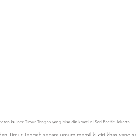
etan kuliner Timur Tengah yang bisa dinikmati di Sari Pacific Jakarta
 dan Timur Tengah secara umum memiliki ciri khas yang 