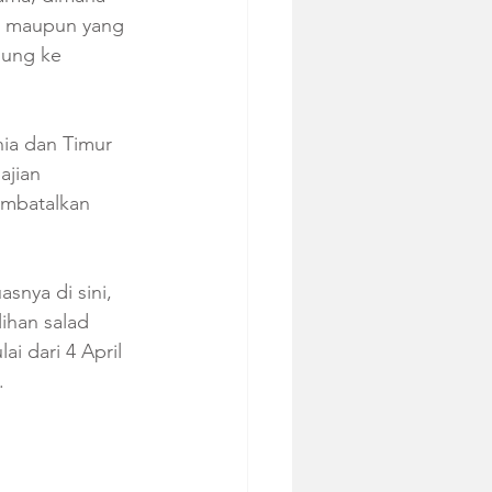
a maupun yang 
jung ke 
ia dan Timur 
ajian 
embatalkan 
snya di sini, 
ihan salad 
i dari 4 April 
. 