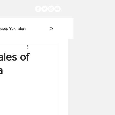
esep Yukmakan
ales of
a