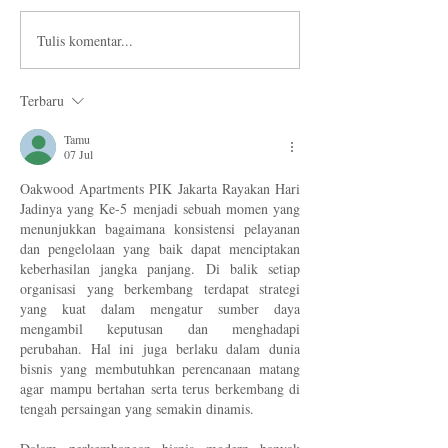
Tulis komentar...
Yuk Kunjungi 3 Destinasi
Mooncake Legacy
Kuliner Seru di Serpong
Ritz-Carlton Jakar
Ini!
Place
Terbaru
Tamu
07 Jul
Oakwood Apartments PIK Jakarta Rayakan Hari 
Jadinya yang Ke-5 menjadi sebuah momen yang 
menunjukkan bagaimana konsistensi pelayanan 
dan pengelolaan yang baik dapat menciptakan 
keberhasilan jangka panjang. Di balik setiap 
organisasi yang berkembang terdapat strategi 
yang kuat dalam mengatur sumber daya 
mengambil keputusan dan menghadapi 
perubahan. Hal ini juga berlaku dalam dunia 
bisnis yang membutuhkan perencanaan matang 
agar mampu bertahan serta terus berkembang di 
tengah persaingan yang semakin dinamis.