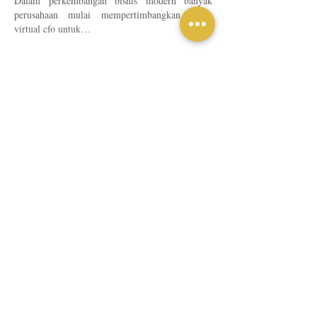
Dalam perkembangan bisnis modern banyak 
perusahaan mulai mempertimbangkan peran 
virtual cfo untuk…
Tampilkan Lengkap
Suka
Balas
hunny
01 Jul
After celebrating five successful years 
conversations about comfort quality of life and 
well-being naturally become more meaningful. A 
place where people live or stay is not only about 
good facilities or excellent service. It is also 
about supporting a healthy lifestyle that allows 
individuals and families to feel their best every 
day. Interestingly this connects to a broader topic 
that affects everyone regardless of age or 
profession—taking care of personal health before 
small concerns become bigger problems.