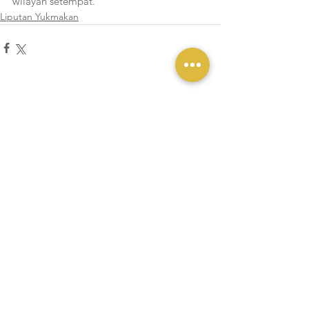
wilayah setempat.
Liputan Yukmakan
Lihat Semua
Postingan Terakhir