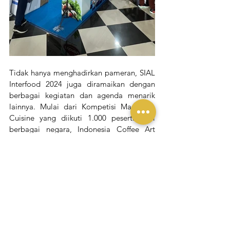
Tidak hanya menghadirkan pameran, SIAL 
Interfood 2024 juga diramaikan dengan 
berbagai kegiatan dan agenda menarik 
lainnya. Mulai dari Kompetisi Masak La 
Cuisine yang diikuti 1.000 peserta dari 
berbagai negara, Indonesia Coffee Art 
Battle yang menampilkan keahlian para 
barista terbaik, seminar, hingga talkshow 
menarik. 
Ada berbagai talkshow informatif yang 
dihadirkan untuk kian memeriahkan acara. 
Sebut saja talkshow dari Asosiasi Teh 
Indonesia (ATI) dengan tema Tea for All 