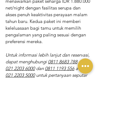
menawarkan paket seharga IDR 1.880.000 
net/night dengan fasilitas serupa dan 
akses penuh keaktivitas perayaan malam 
tahun baru. Kedua paket ini memberi 
keleluasaan bagi tamu untuk memilih 
pengalaman yang paling sesuai dengan 
preferensi mereka.
Untuk informasi lebih lanjut dan reservasi, 
dapat menghubungi 
0811 8683 788
 atau 
021 2203 6000
 dan 
0811 1193 556
 atau 
021 2203 5000
 untuk pertanyaan seputar 
Yello Harmoni Jakarta. Merry Christmas 
2025 and Happy New Year 2025!!!
Liputan Yukmakan
Lihat Semua
Postingan Terakhir