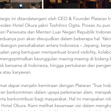
trategis ini ditandatangani oleh CEO & Founder Plataran I
iden Hotel Okura yakni Toshihiro Ogita. Proses itu pun 
eri Pariwisata dan Menteri Luar Negeri Republik Indones
 keduanya pun akan diwujudkan dalam beberapa hal. Yakn
bangun persahabatan antara Indonesia – Jepang, kerja
lan yang bertujuan memperkuat brand visibility, kolabo
mengoptimalkan keunggulan masing-masing di bidang ku
 bersama di Indonesia, hingga pertukaran dan penge
 atau karyawan. 
at dapat menjalin kemitraan dengan Plataran ‘True Indo
taran berkomitmen dalam upaya pelestarian alam, merayak
ta berkontribusi bagi masyarakat. Hal ini merupakan nilai
ri Hotel Okura. Kami melihat kesamaan visi dalam mengha