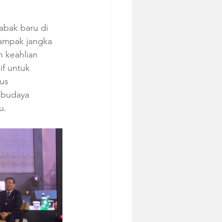
abak baru di 
dampak jangka 
 keahlian 
f untuk 
us 
n budaya 
u.