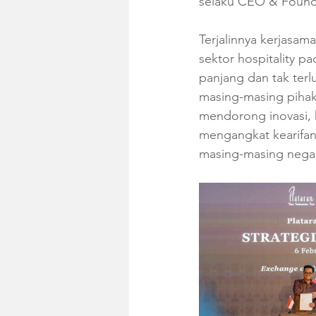
selaku CEO & Founde
Terjalinnya kerjasam
sektor hospitality p
panjang dan tak te
masing-masing pihak
mendorong inovasi, k
mengangkat kearifan 
masing-masing negar