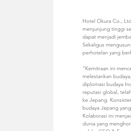
Hotel Okura Co., Lt
menjunjung tinggi se
dapat menjadi jemba
Sekaligus mengusung
perhotelan yang berk
“Kemitraan ini mence
melestarikan buday
diplomasi budaya In
reputasi global, te
ke Jepang. Konsiste
budaya Jepang yang 
Kolaborasi ini menja
dunia yang menghorm