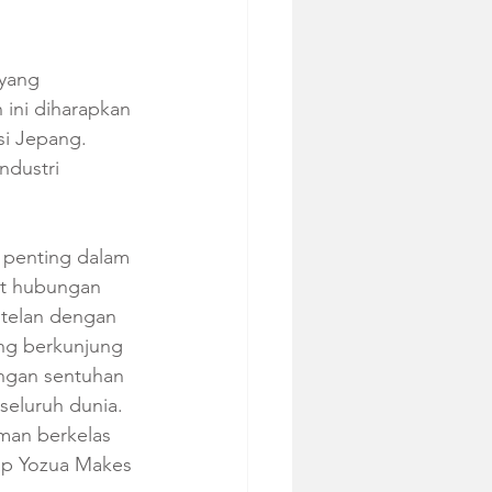
yang 
 ini diharapkan 
si Jepang. 
ndustri 
 penting dalam 
at hubungan 
otelan dengan 
ang berkunjung 
ngan sentuhan 
seluruh dunia. 
man berkelas 
ap Yozua Makes 