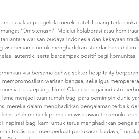
d. merupakan pengelola merek hotel Jepang terkemuka 
mangat ‘Omotenashi’. Melalui kolaborasi atau kemitraan
tan antara warisan budaya Indonesia dan kekayaan tradi
 visi bersama untuk menghadirkan standar baru dalam i
elas, autentik, serta berdampak positif bagi komunitas.
rminkan visi bersama bahwa sektor hospitality berperan
a, mempromosikan warisan bangsa, sekaligus memperer
donesia dan Jepang. Hotel Okura sebagai industri perh
lah lama menjadi tuan rumah bagi para pemimpin dunia y
nsi mereka dalam menghadirkan pengalaman terbaik de
khas telah menarik perhatian wisatawan terkemuka dari 
di inspirasi bagi kami untuk terus menghadirkan pengala
ati tradisi dan memperkuat pertukaran budaya,” ungk