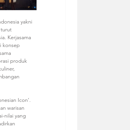
ndonesia yakni 
turut 
ia. Kerjasama 
i konsep 
sama 
rasi produk 
liner, 
mbangan 
nesian Icon’. 
an warisan 
-nilai yang 
dirkan 