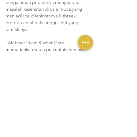
pengalaman pribadinya menghadapi 
masalah kesehatan di usia muda yang 
menjadi ide dilahirkannya Fitbreak, 
produk cereal oats tinggi serat yang 
dimilikinya. 
“Air Fryer Oven KitchenMate 
memudahkan siapa pun untuk memasak 
berbagai menu, baik gurih maupun manis, 
dengan hasil yang konsisten. Fungsinya 
lengkap dan praktis, cocok untuk 
kebutuhan rumah tangga maupun ide 
bisnis rumahan. Dengan satu alat, kita 
bisa lebih bebas berkreasi tanpa harus 
mengorbankan rasa dan kualitas.” ungkap 
Chef Adele.
Air Fryer Oven KitchenMate Series ini pun 
dijual dengan harga normal Rp 
1.499.000,- dan selama bulan Desember 
2025 bisa dibeli dengan harga spesial 