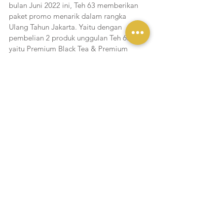
bulan Juni 2022 ini, Teh 63 memberikan 
paket promo menarik dalam rangka 
Ulang Tahun Jakarta. Yaitu dengan 
pembelian 2 produk unggulan Teh 63 
yaitu Premium Black Tea & Premium 
Green Tea, maka akan mendapatkan free 
tea bag (teh celup).
Liputan Yukmakan
Lihat Semua
Postingan Terakhir