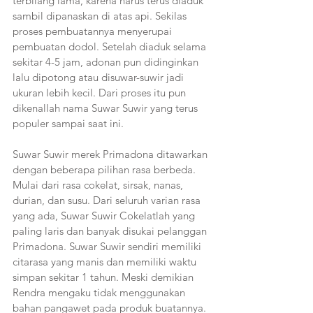
terbilang lama, karena harus terus diaduk 
sambil dipanaskan di atas api. Sekilas 
proses pembuatannya menyerupai 
pembuatan dodol. Setelah diaduk selama 
sekitar 4-5 jam, adonan pun didinginkan 
lalu dipotong atau disuwar-suwir jadi 
ukuran lebih kecil. Dari proses itu pun 
dikenallah nama Suwar Suwir yang terus 
populer sampai saat ini. 
Suwar Suwir merek Primadona ditawarkan 
dengan beberapa pilihan rasa berbeda. 
Mulai dari rasa cokelat, sirsak, nanas, 
durian, dan susu. Dari seluruh varian rasa 
yang ada, Suwar Suwir Cokelatlah yang 
paling laris dan banyak disukai pelanggan 
Primadona. Suwar Suwir sendiri memiliki 
citarasa yang manis dan memiliki waktu 
simpan sekitar 1 tahun. Meski demikian 
Rendra mengaku tidak menggunakan 
bahan pangawet pada produk buatannya. 