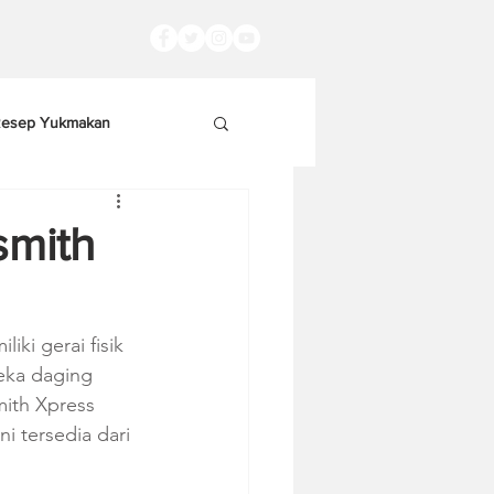
esep Yukmakan
smith
ki gerai fisik 
eka daging 
ith Xpress 
i tersedia dari 