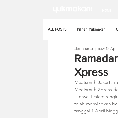
HOME
ALL POSTS
Pilihan Yukmakan
C
alettasumampouw
12 Apr
Ramadan 
Xpress
Meatsmith Jakarta m
Meatsmith Xpress de
lainnya. Dalam rang
telah menyiapkan ber
tanggal 1 April hing