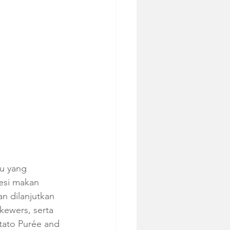
u yang 
esi makan 
n dilanjutkan 
ewers, serta 
ato Purée and 