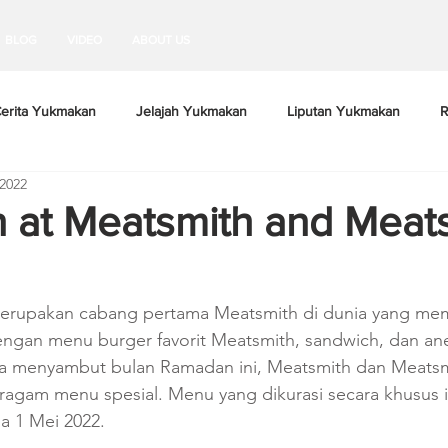
BLOG
VIDEO
ABOUT US
erita Yukmakan
Jelajah Yukmakan
Liputan Yukmakan
R
 2022
at Meatsmith and Meat
erupakan cabang pertama Meatsmith di dunia yang memili
ngan menu burger favorit Meatsmith, sandwich, dan an
ka menyambut bulan Ramadan ini, Meatsmith dan Meatsm
agam menu spesial. Menu yang dikurasi secara khusus in
ga 1 Mei 2022.