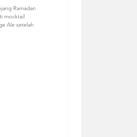
anjang Ramadan 
i mocktail 
ge Ale setelah 