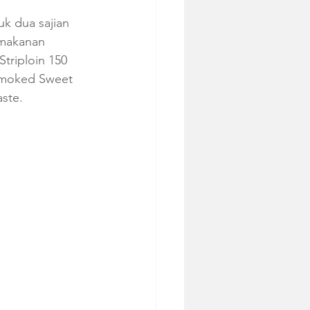
k dua sajian 
 makanan 
triploin 150 
 Smoked Sweet 
ste.