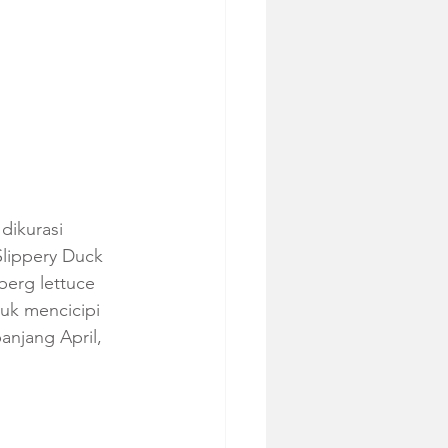
ikurasi 
Slippery Duck 
eberg lettuce 
uk mencicipi 
njang April, 