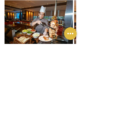
Selamat menyambut bulan suci Ramadan 
1444 H, Mohon MaafLahir & Batin!!!
Liputan Yukmakan
Lihat Semua
Postingan Terakhir