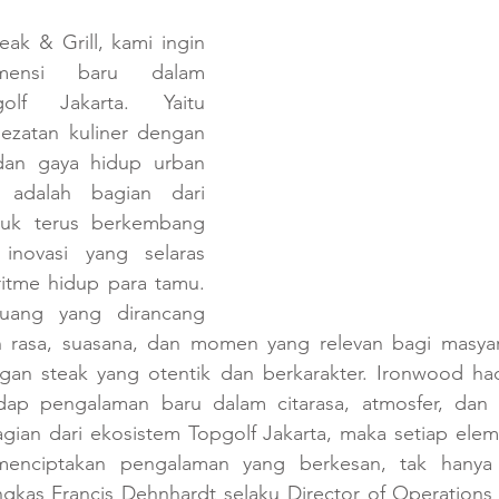
ak & Grill, kami ingin 
mensi baru dalam 
lf Jakarta. Yaitu 
zatan kuliner dengan 
an gaya hidup urban 
 adalah bagian dari 
uk terus berkembang 
novasi yang selaras 
itme hidup para tamu. 
uang yang dirancang 
 rasa, suasana, dan momen yang relevan bagi masyar
an steak yang otentik dan berkarakter. Ironwood had
dap pengalaman baru dalam citarasa, atmosfer, dan 
ian dari ekosistem Topgolf Jakarta, maka setiap elem
menciptakan pengalaman yang berkesan, tak hanya 
ngkas Francis Dehnhardt selaku Director of Operations 