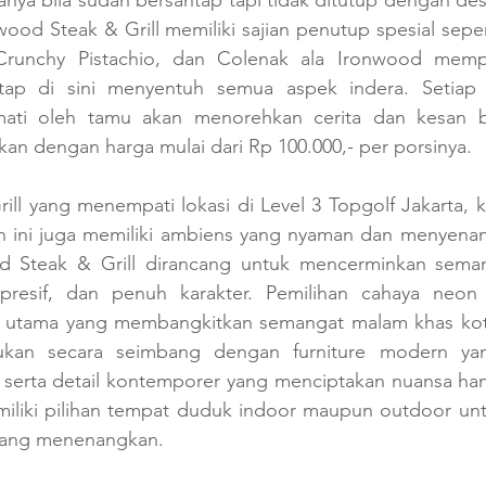
nya bila sudah bersantap tapi tidak ditutup dengan des
wood Steak & Grill memiliki sajian penutup spesial seper
Crunchy Pistachio, dan Colenak ala Ironwood memp
tap di sini menyentuh semua aspek indera. Setiap 
kmati oleh tamu akan menorehkan cerita dan kesan b
an dengan harga mulai dari Rp 100.000,- per porsinya. 
ill yang menempati lokasi di Level 3 Topgolf Jakarta, 
an ini juga memiliki ambiens yang nyaman dan menyenan
d Steak & Grill dirancang untuk mencerminkan seman
spresif, dan penuh karakter. Pemilihan cahaya neon 
l utama yang membangkitkan semangat malam khas kota
ukan secara seimbang dengan furniture modern ya
serta detail kontemporer yang menciptakan nuansa hang
iliki pilihan tempat duduk indoor maupun outdoor u
 yang menenangkan. 