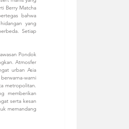
sert manis yang 
ti Berry Matcha 
ertegas bahwa 
hidangan yang 
erbeda. Setiap 
kawasan Pondok 
gkan. Atmosfer 
gat urban Asia 
berwarna-warni 
 metropolitan. 
ng memberikan 
at serta kesan 
ntuk memandang 