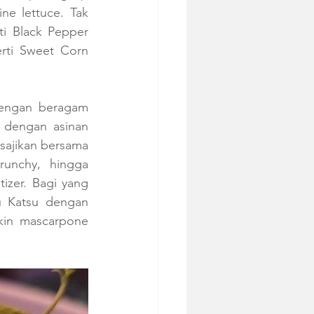
e lettuce. Tak 
i Black Pepper 
rti Sweet Corn 
engan beragam 
 dengan asinan 
sajikan bersama 
nchy, hingga  
zer. Bagi yang 
u Katsu dengan 
in mascarpone 