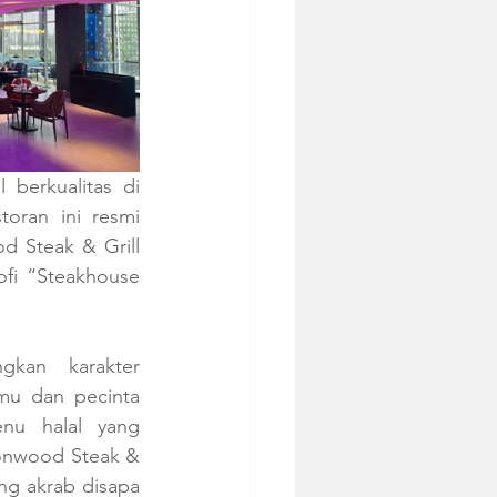
berkualitas di 
oran ini resmi 
d Steak & Grill 
ofi “Steakhouse 
kan karakter 
mu dan pecinta 
nu halal yang 
onwood Steak & 
ng akrab disapa 