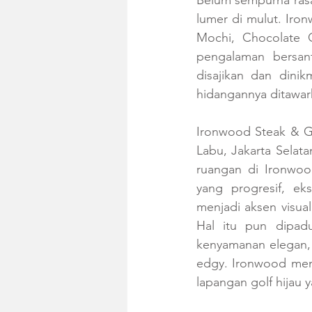
Belum sempurna rasa
lumer di mulut. Iron
Mochi, Chocolate 
pengalaman bersan
disajikan dan dini
hidangannya ditawark
Ironwood Steak & Gr
Labu, Jakarta Selat
ruangan di Ironwoo
yang progresif, ek
menjadi aksen visua
Hal itu pun dipad
kenyamanan elegan, 
edgy. Ironwood mem
lapangan golf hijau