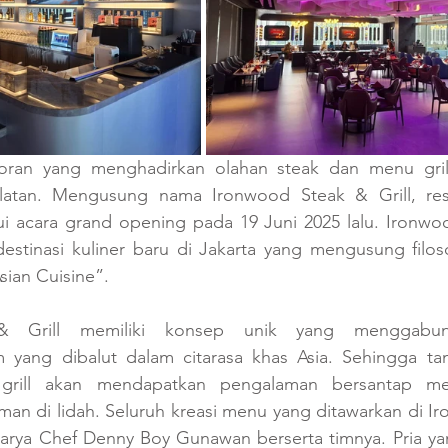
toran yang menghadirkan olahan steak dan menu grill 
latan. Mengusung nama Ironwood Steak & Grill, rest
ui acara grand opening pada 19 Juni 2025 lalu. Ironwoo
destinasi kuliner baru di Jakarta yang mengusung filos
Asian Cuisine”. 
 Grill memiliki konsep unik yang menggabung
 yang dibalut dalam citarasa khas Asia. Sehingga ta
grill akan mendapatkan pengalaman bersantap me
n di lidah. Seluruh kreasi menu yang ditawarkan di Ir
 karya Chef Denny Boy Gunawan berserta timnya. Pria ya