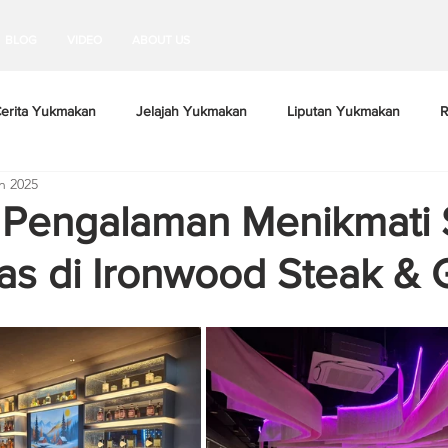
BLOG
VIDEO
ABOUT US
erita Yukmakan
Jelajah Yukmakan
Liputan Yukmakan
R
n 2025
Pengalaman Menikmati 
as di Ironwood Steak & Gr