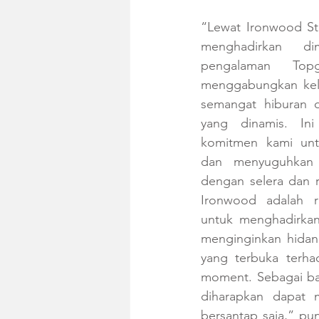
“Lewat Ironwood Ste
menghadirkan di
pengalaman Topgo
menggabungkan kele
semangat hiburan d
yang dinamis. Ini
komitmen kami unt
dan menyuguhkan i
dengan selera dan r
Ironwood adalah r
untuk menghadirkan
menginginkan hidang
yang terbuka terha
moment. Sebagai bag
diharapkan dapat 
bersantap saja,” pu