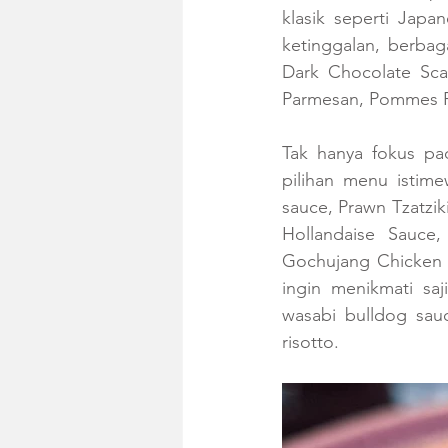
klasik seperti Japa
ketinggalan, berbag
Dark Chocolate Scal
Parmesan, Pommes P
Tak hanya fokus pa
pilihan menu istime
sauce, Prawn Tzatzik
Hollandaise Sauce
Gochujang Chicken y
ingin menikmati saj
wasabi bulldog sau
risotto.