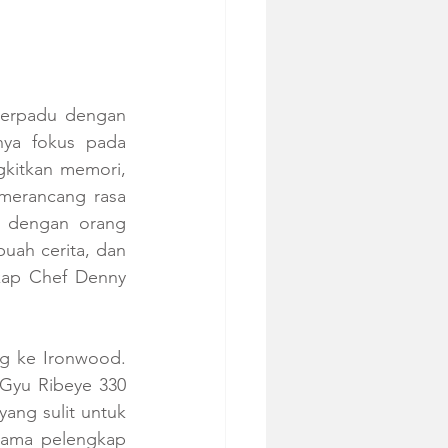
berpadu dengan 
nya fokus pada 
kitkan memori, 
merancang rasa 
 dengan orang 
uah cerita, dan 
kap Chef Denny 
g ke Ironwood. 
-Gyu Ribeye 330 
ang sulit untuk 
sama pelengkap 