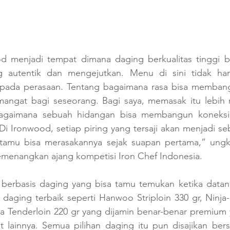
od menjadi tempat dimana daging berkualitas tinggi 
ang autentik dan mengejutkan. Menu di sini tidak ha
a pada perasaan. Tentang bagaimana rasa bisa membang
angat bagi seseorang. Bagi saya, memasak itu lebih 
agaimana sebuah hidangan bisa membangun koneksi
i Ironwood, setiap piring yang tersaji akan menjadi seb
 tamu bisa merasakannya sejak suapan pertama,” ung
menangkan ajang kompetisi Iron Chef Indonesia.
berbasis daging yang bisa tamu temukan ketika datan
 daging terbaik seperti Hanwoo Striploin 330 gr, Ninja
a Tenderloin 220 gr yang dijamin benar-benar premium y
 lainnya. Semua pilihan daging itu pun disajikan ber