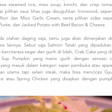
nese steamed rice, miso soup, kimchi, dan crisp romain
ai pilihan saus khas juga disuguhkan Ironwood, sepert
lion dan Miso Garlic Cream, serta pilihan sides sepe
urée, dan Jacked Potato with Beef Bacon & Cheese. 
da olahan daging saja, tamu juga akan dimanjakan d
wa lainnya. Sebut saja Salmon Tataki yang dipadukan
i bercitarasa segar dan gurih di lidah, Crab Cake yang di
, Sup Pumpkin yang manis gurih dengan sensasi cru
ang masuk dalam kategori sajian pembuka atau appeti
ian utama tapi selain steak, maka bisa mencicipi Gy
ce atau Spring Chicken yang disajikan dengan pumpk