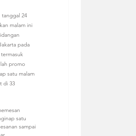
tanggal 24 
akan malam ini 
hidangan 
Jakarta pada 
 termasuk 
alah promo 
nap satu malam 
 di 33 
 memesan 
ginap satu 
mesanan sampai 
ar 