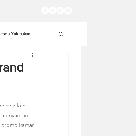
esep Yukmakan
rand
melewatkan 
k menyambut 
a promo kamar 