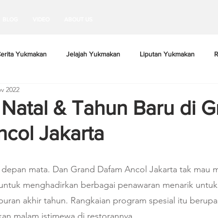
BLOG
VIDEO
ABOUT US
erita Yukmakan
Jelajah Yukmakan
Liputan Yukmakan
R
v 2022
Natal & Tahun Baru di G
col Jakarta
i depan mata. Dan Grand Dafam Ancol Jakarta tak mau 
i untuk menghadirkan berbagai penawaran menarik untu
buran akhir tahun. Rangkaian program spesial itu berup
an malam istimewa di restorannya.