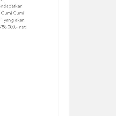
endapatkan 
i Cumi Cumi 
” yang akan 
788.000,- net 