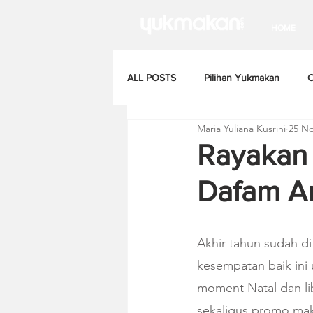
HOME
ALL POSTS
Pilihan Yukmakan
C
Maria Yuliana Kusrini
25 No
Rayakan 
Dafam An
Akhir tahun sudah d
kesempatan baik in
moment Natal dan li
sekaligus promo mak