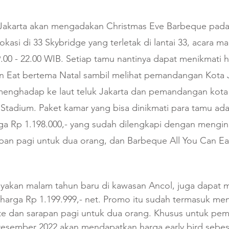
Jakarta akan mengadakan Christmas Eve Barbeque pada 
kasi di 33 Skybridge yang terletak di lantai 33, acara m
9.00 - 22.00 WIB. Setiap tamu nantinya dapat menikmati 
n Eat bertema Natal sambil melihat pemandangan Kota 
enghadap ke laut teluk Jakarta dan pemandangan kota
l Stadium. Paket kamar yang bisa dinikmati para tamu ad
rga Rp 1.198.000,- yang sudah dilengkapi dengan mengi
apan pagi untuk dua orang, dan Barbeque All You Can Eat
ayakan malam tahun baru di kawasan Ancol, juga dapat
harga Rp 1.199.999,- net. Promo itu sudah termasuk men
te dan sarapan pagi untuk dua orang. Khusus untuk pe
esember 2022 akan mendapatkan harga early bird sebes