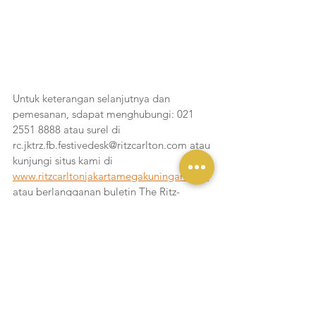
Untuk keterangan selanjutnya dan 
pemesanan, sdapat menghubungi: 021 
2551 8888 atau surel di 
rc.jktrz.fb.festivedesk@ritzcarlton.com atau 
kunjungi situs kami di 
www.ritzcarltonjakartamegakuningan.com
atau berlangganan buletin The Ritz-
Carlton Experience dengan mendaftar di 
https://marriott-local-news.com/jktrz
 .
Happy Chinese New Year, Gong Xi Fa 
Cai!!!
Liputan Yukmakan