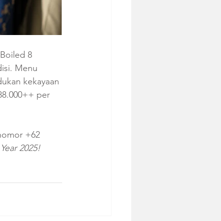
Boiled 8 
isi. Menu 
dukan kekayaan 
088.000++ per 
 nomor +62 
ear 2025! 