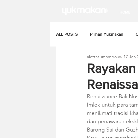
HOME
ALL POSTS
Pilihan Yukmakan
C
alettasumampouw
17 Jan 
Rayakan 
Renaissa
Renaissance Bali Nu
Imlek untuk para ta
menikmati tradisi k
dan penawaran eksklu
Barong Sai dan Guzh