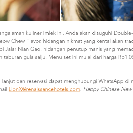
ngalaman kuliner Imlek ini, Anda akan disuguhi Double-
eow Chew Flavor, hidangan nikmat yang kental akan trad
h Ubi Jalar Nian Gao, hidangan penutup manis yang mema
an taburan gula salju. Menu set ini mulai dari harga Rp1.
ih lanjut dan reservasi dapat menghubungi WhatsApp di
ail 
LionX@renaissancehotels.com
. 
Happy Chinese New Y