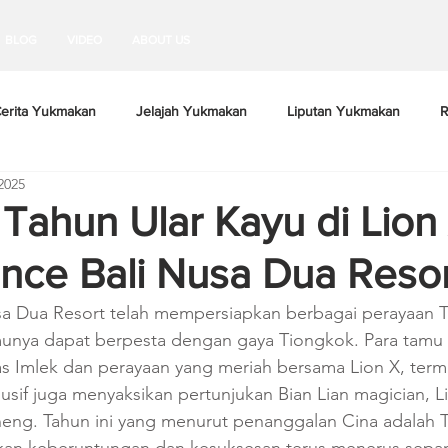
BLOG
VIDEO
ABOUT US
erita Yukmakan
Jelajah Yukmakan
Liputan Yukmakan
R
2025
Tahun Ular Kayu di Lion 
nce Bali Nusa Dua Resor
sa Dua Resort telah mempersiapkan berbagai perayaan T
munya dapat berpesta dengan gaya Tiongkok. Para tamu 
has Imlek dan perayaan yang meriah bersama Lion X, ter
sif juga menyaksikan pertunjukan Bian Lian magician, L
eng. Tahun ini yang menurut penanggalan Cina adalah T