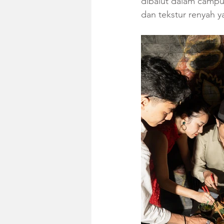
dibalut dalam campu
dan tekstur renyah 