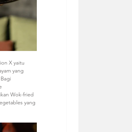
on X yaitu 
 ayam yang 
Bagi 
e 
ikan Wok-fried 
egetables yang 