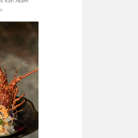
s Kari Asam 
u.