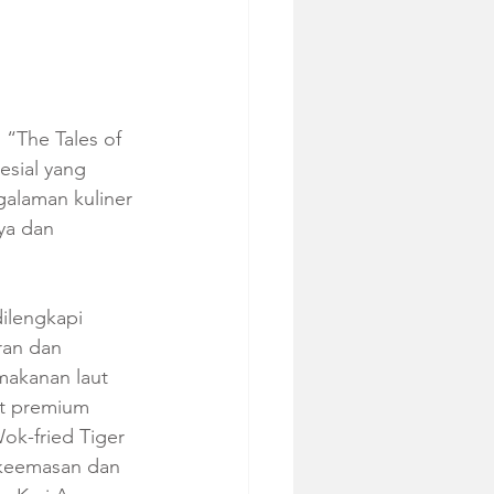
 “The Tales of 
esial yang 
galaman kuliner 
ya dan 
ilengkapi 
an dan 
makanan laut 
ut premium 
ok-fried Tiger 
 keemasan dan 