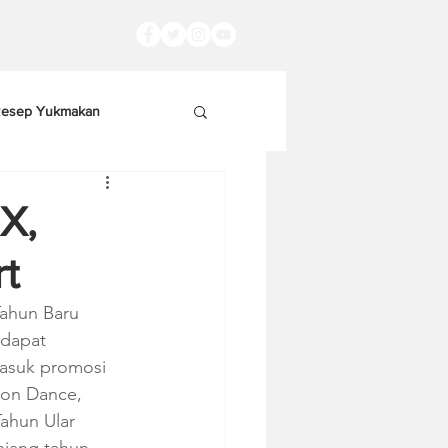
esep Yukmakan
X,
t
ahun Baru 
dapat 
masuk promosi 
ion Dance, 
ahun Ular 