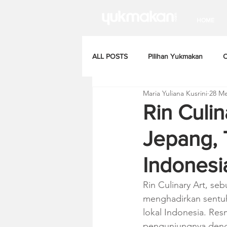
HOME
ALL POSTS
Pilihan Yukmakan
C
Maria Yuliana Kusrini
28 Me
Rin Culin
Jepang, 
Indonesi
Rin Culinary Art, se
menghadirkan sentuh
lokal Indonesia. Res
pengunjungnya denga