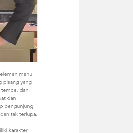
uh elemen menu 
g pisang yang 
, tempe, dan 
pat dan 
iap pengunjung 
an tak terlupa.
iki karakter 