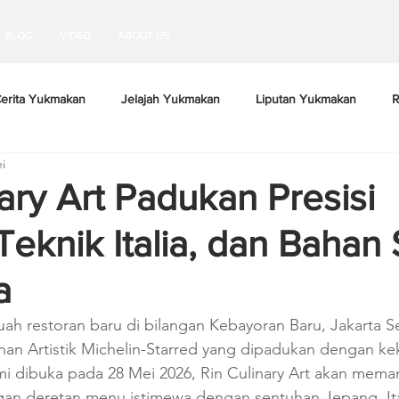
BLOG
VIDEO
ABOUT US
erita Yukmakan
Jelajah Yukmakan
Liputan Yukmakan
R
i
ary Art Padukan Presisi
Teknik Italia, dan Bahan
a
buah restoran baru di bilangan Kebayoran Baru, Jakarta S
an Artistik Michelin-Starred yang dipadukan dengan ke
mi dibuka pada 28 Mei 2026, Rin Culinary Art akan meman
n deretan menu istimewa dengan sentuhan Jepang, Ital