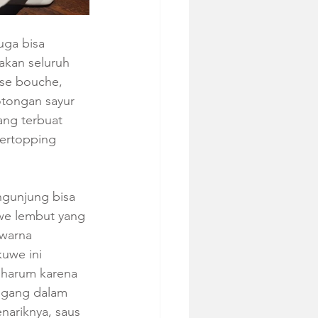
uga bisa 
kan seluruh 
use bouche, 
otongan sayur 
ang terbuat 
ertopping 
gunjung bisa 
e lembut yang 
warna 
uwe ini 
 harum karena 
ggang dalam 
ariknya, saus 