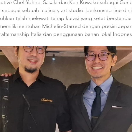
utive Chef Yohhei Sasaki dan Ken Kuwako sebagai Gene
r sebagai sebuah 'culinary art studio' berkonsep fine dini
hkan telah melewati tahap kurasi yang ketat berstandar 
memiliki sentuhan Michelin-Starred dengan presisi Jepa
aftsmanship Italia dan penggunaan bahan lokal Indonesi