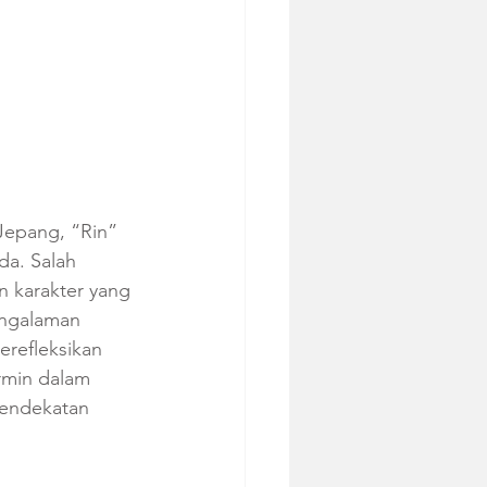
 Jepang, “Rin” 
da. Salah 
 karakter yang 
engalaman 
erefleksikan 
rmin dalam 
endekatan 