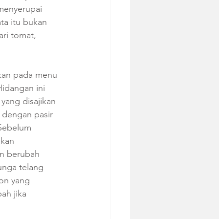
menyerupai 
ta itu bukan 
ri tomat, 
ukan pada menu 
idangan ini 
yang disajikan 
 dengan pasir 
 Sebelum 
kan 
n berubah 
nga telang 
on yang 
h jika 