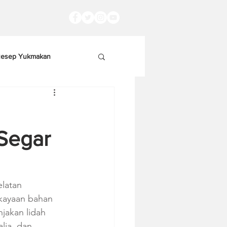
esep Yukmakan
 Segar
elatan 
kayaan bahan 
jakan lidah 
ia, dan 