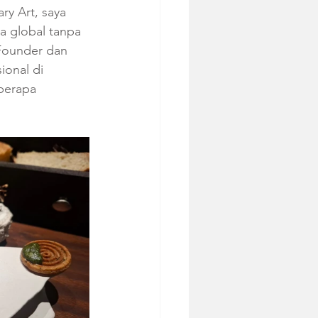
ry Art, saya 
a global tanpa 
 Founder dan 
ional di 
eberapa 