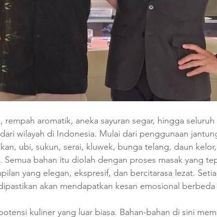
okal, rempah aromatik, aneka sayuran segar, hingga selur
 dari wilayah di Indonesia. Mulai dari penggunaan jantun
kan, ubi, sukun, serai, kluwek, bunga telang, daun kelor
a. Semua bahan itu diolah dengan proses masak yang te
pilan yang elegan, ekspresif, dan bercitarasa lezat. Set
dipastikan akan mendapatkan kesan emosional berbeda d
otensi kuliner yang luar biasa. Bahan-bahan di sini memil