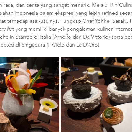
 rasa, dan cerita yang sangat menarik. Melalui Rin Culina
ahan Indonesia dalam ekspresi yang lebih refined secar
mat terhadap asal-usulnya,” ungkap Chef Yohhei Sasaki,
ry Art yang memiliki banyak pengalaman kuliner internas
helin-Starred di Italia (Arnolfo dan Da Vittorio) serta b
ected di Singapura (Il Cielo dan La D’Oro). 